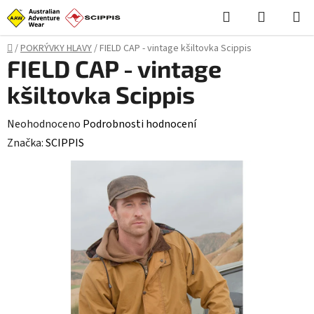
Přejít
Hledat
NÁKUPN
na
KOŠÍK
obsah
Domů
/
POKRÝVKY HLAVY
/
FIELD CAP - vintage kšiltovka Scippis
FIELD CAP - vintage
kšiltovka Scippis
Průměrné
Neohodnoceno
Podrobnosti hodnocení
hodnocení
Značka:
SCIPPIS
produktu
je
0,0
z
5
hvězdiček.