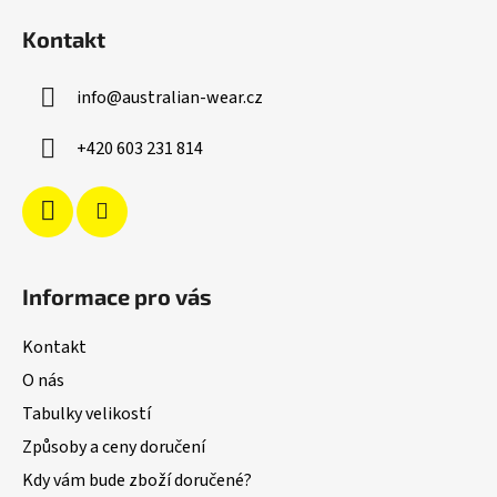
á
Kontakt
p
a
info
@
australian-wear.cz
t
í
+420 603 231 814
Informace pro vás
Kontakt
O nás
Tabulky velikostí
Způsoby a ceny doručení
Kdy vám bude zboží doručené?