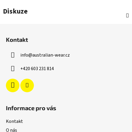
Diskuze
Z
á
Kontakt
p
a
info
@
australian-wear.cz
t
í
+420 603 231 814
Informace pro vás
Kontakt
O nás