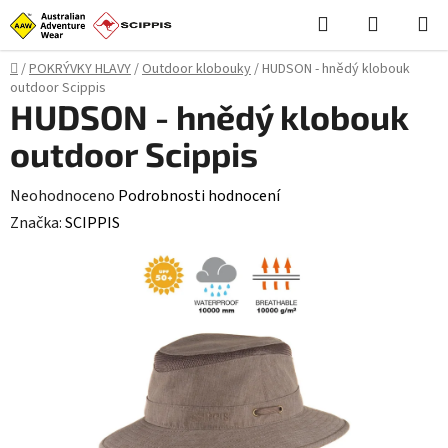
Přejít
Hledat
NÁKUPN
na
KOŠÍK
obsah
Domů
/
POKRÝVKY HLAVY
/
Outdoor klobouky
/
HUDSON - hnědý klobouk
outdoor Scippis
HUDSON - hnědý klobouk
outdoor Scippis
Průměrné
Neohodnoceno
Podrobnosti hodnocení
hodnocení
Značka:
SCIPPIS
produktu
je
0,0
z
5
hvězdiček.