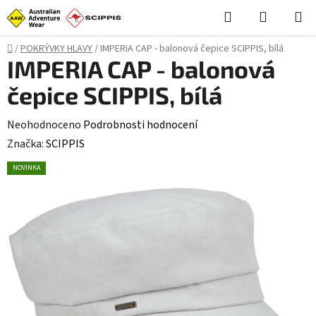
Přejít
Hledat
NÁKUPN
na
KOŠÍK
obsah
Domů
/
POKRÝVKY HLAVY
/
IMPERIA CAP - balonová čepice SCIPPIS, bílá
IMPERIA CAP - balonová
čepice SCIPPIS, bílá
Průměrné
Neohodnoceno
Podrobnosti hodnocení
hodnocení
Značka:
SCIPPIS
produktu
NOVINKA
je
0,0
z
5
hvězdiček.