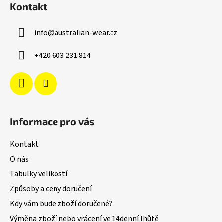
Kontakt
p
a
info
@
australian-wear.cz
t
í
+420 603 231 814
Informace pro vás
Kontakt
O nás
Tabulky velikostí
Způsoby a ceny doručení
Kdy vám bude zboží doručené?
Výměna zboží nebo vrácení ve 14denní lhůtě