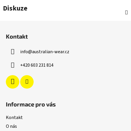
Diskuze
Z
á
Kontakt
p
a
info
@
australian-wear.cz
t
í
+420 603 231 814
Informace pro vás
Kontakt
O nás