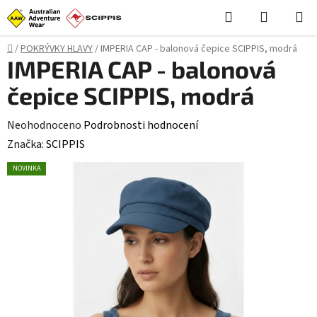
Přejít
Hledat
NÁKUPN
na
KOŠÍK
obsah
Domů
/
POKRÝVKY HLAVY
/
IMPERIA CAP - balonová čepice SCIPPIS, modrá
IMPERIA CAP - balonová
čepice SCIPPIS, modrá
Průměrné
Neohodnoceno
Podrobnosti hodnocení
hodnocení
Značka:
SCIPPIS
produktu
NOVINKA
je
0,0
z
5
hvězdiček.