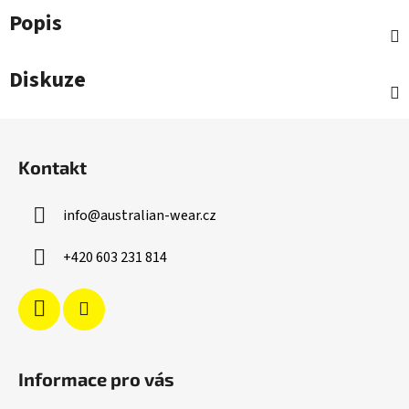
Popis
Diskuze
Z
á
Kontakt
p
a
info
@
australian-wear.cz
t
í
+420 603 231 814
Informace pro vás