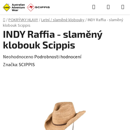
Přejít
Hledat
NÁKUPN
na
KOŠÍK
obsah
Domů
/
POKRÝVKY HLAVY
/
Letní / slaměné klobouky
/
INDY Raffia - slaměný
klobouk Scippis
INDY Raffia - slaměný
klobouk Scippis
Průměrné
Neohodnoceno
Podrobnosti hodnocení
hodnocení
Značka:
SCIPPIS
produktu
je
0,0
z
5
hvězdiček.