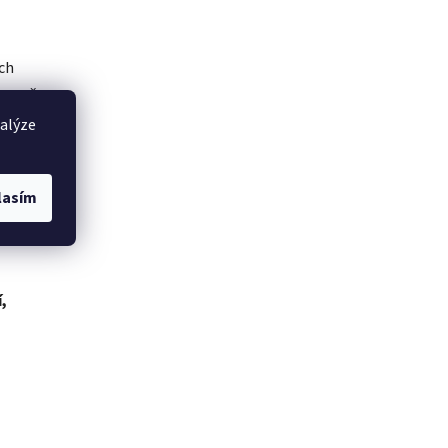
ích
ároveň
nalýze
který
lasím
d
nebo
,