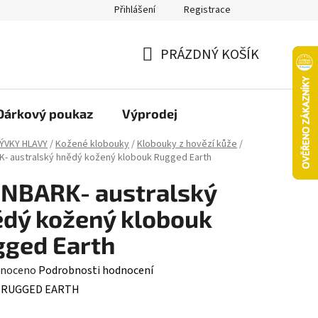
Přihlášení
Registrace
oží nebo vrácení ve 14denní lhůtě
Platba objednávky kartou
PRÁZDNÝ KOŠÍK
NÁKUPNÍ
KOŠÍK
Dárkový poukaz
Výprodej
ÝVKY HLAVY
/
Kožené klobouky
/
Klobouky z hovězí kůže
/
- australský hnědý kožený klobouk Rugged Earth
NBARK- australský
dý kožený klobouk
ged Earth
né
noceno
Podrobnosti hodnocení
ení
:
RUGGED EARTH
tu