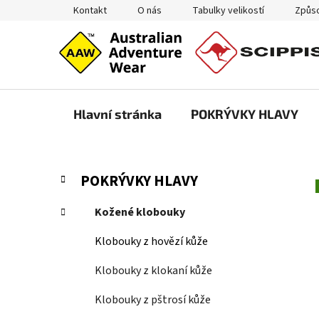
Přejít
Kontakt
O nás
Tabulky velikostí
Způso
na
obsah
Hlavní stránka
POKRÝVKY HLAVY
P
K
Přeskočit
POKRÝVKY HLAVY
a
kategorie
o
t
s
Kožené klobouky
e
t
g
Klobouky z hovězí kůže
r
o
a
r
Klobouky z klokaní kůže
i
n
e
Klobouky z pštrosí kůže
n