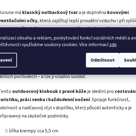
Koruna má
klasický outbackový tvar
a je doplněna
kovovými
ventilačními očky
, která zajišťují lepší proudění vzduchu i při vyšš
teplotách.
Široká krempa
poskytuje účinný stín obličeji i krku a z
podtrhuje autentický australský vzhled.
nalizaci obsahu a reklam, poskytování funkcí sociálních médií a a
vštěvnosti využíváme soubory cookies. Více informací
zde
.
Ozdobný pletený kožený pásek
dodává klobouku osobitý detail, 
avení
Odmítnout
Souh
funguje stejně dobře v přírodě jako ve městě.
Praktická šňůrka po
bradu
umožňuje bezpečné nošení i při silném větru, jízdě na koni 
delších pochodech – a lze ji snadno sundat.
Tento
outdoorový klobouk z pravé kůže
je ideální pro
cestování
turistiku, práci venku i každodenní nošení
. Spojuje funkčnost,
odolnost a nadčasový styl v doplňku, který působí autenticky a je
připravený na skutečné podmínky.
šířka krempy: cca 5,5 cm