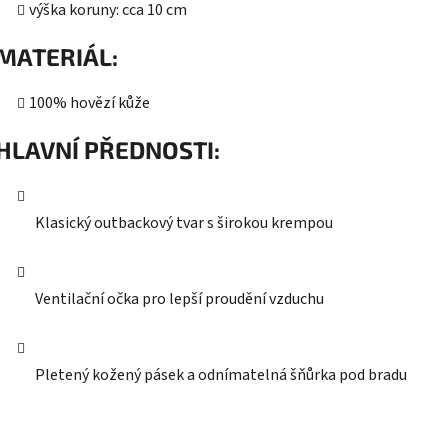
výška koruny: cca 10 cm
MATERIÁL:
100% hovězí kůže
HLAVNÍ PŘEDNOSTI:
Klasický outbackový tvar s širokou krempou
Ventilační očka pro lepší proudění vzduchu
Pletený kožený pásek a odnímatelná šňůrka pod bradu