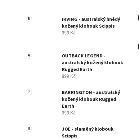
IRVING - australský hnědý
kožený klobouk Scippis
999 Kč
OUTBACK LEGEND -
australský kožený klobouk
Rugged Earth
899 Kč
BARRINGTON - australský
kožený klobouk Rugged
Earth
999 Kč
JOE - slaměný klobouk
Scippis