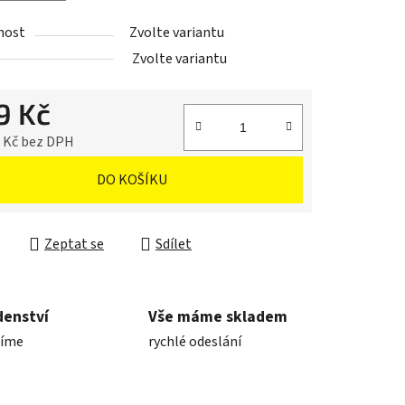
nost
Zvolte variantu
Zvolte variantu
9 Kč
2 Kč bez DPH
cena:
DO KOŠÍKU
Zeptat se
Sdílet
denství
Vše máme skladem
díme
rychlé odeslání