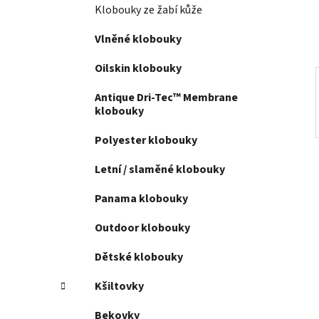
í
Klobouky ze žabí kůže
p
a
Vlněné klobouky
n
Oilskin klobouky
e
l
Antique Dri-Tec™ Membrane
klobouky
Polyester klobouky
Letní / slaměné klobouky
Panama klobouky
Outdoor klobouky
Dětské klobouky
Kšiltovky
Bekovky