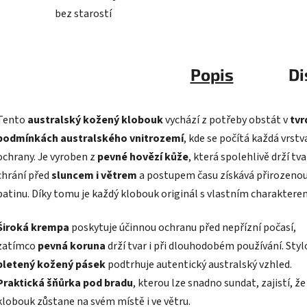
bez starostí
Popis
Di
Tento
australský kožený klobouk
vychází z potřeby obstát v
tvr
podmínkách australského vnitrozemí
, kde se počítá každá vrstv
ochrany. Je vyroben z
pevné hovězí kůže
, která spolehlivě drží tva
chrání před
sluncem i větrem
a postupem času získává přirozeno
patinu. Díky tomu je každý klobouk originál s vlastním charaktere
Široká krempa
poskytuje účinnou ochranu před nepřízní počasí,
zatímco
pevná koruna
drží tvar i při dlouhodobém používání. Styl
pletený kožený pásek
podtrhuje autentický australský vzhled.
Praktická šňůrka pod bradu
, kterou lze snadno sundat, zajistí, že
klobouk zůstane na svém místě i ve větru.