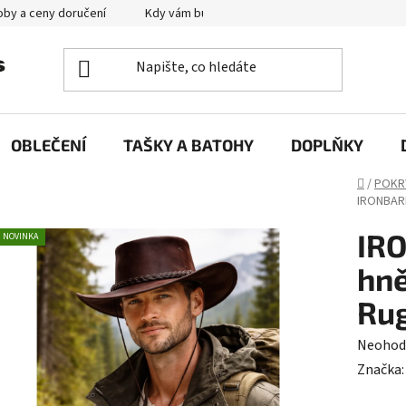
by a ceny doručení
Kdy vám bude zboží doručené?
Výměna zb
OBLEČENÍ
TAŠKY A BATOHY
DOPLŇKY
Domů
/
POKR
IRONBARK
IRO
NOVINKA
hně
Rug
Průměr
Neohod
hodnoc
Značka
produk