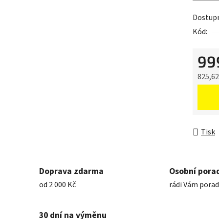
Dostup
Kód:
99
825,6
Měrná 
Tisk
Doprava zdarma
Osobní pora
od 2 000 Kč
rádi Vám pora
30 dní na výměnu