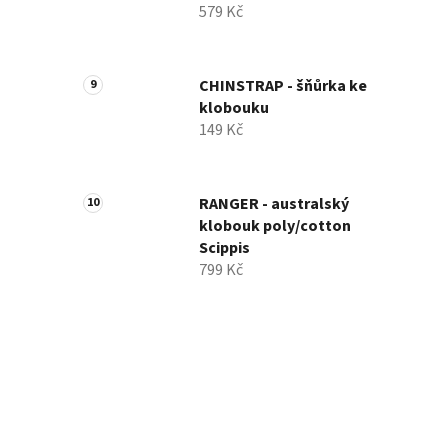
579 Kč
CHINSTRAP - šňůrka ke
klobouku
149 Kč
RANGER - australský
klobouk poly/cotton
Scippis
799 Kč