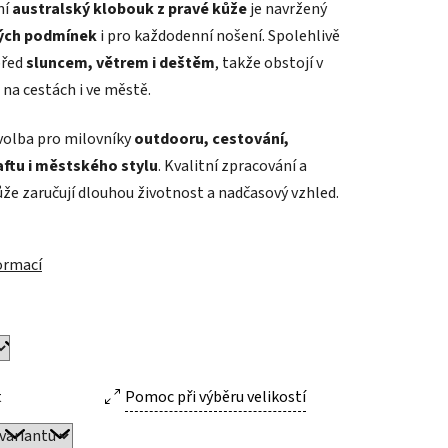
ní
australský klobouk z pravé kůže
je navržený
ých podmínek
i pro každodenní nošení. Spolehlivě
před
sluncem, větrem i deštěm
, takže obstojí v
 na cestách i ve městě.
ek.
 volba pro milovníky
outdooru, cestování,
ftu i městského stylu
. Kvalitní zpracování a
ůže zaručují dlouhou životnost a nadčasový vzhled.
formací
t
Pomoc při výběru velikostí