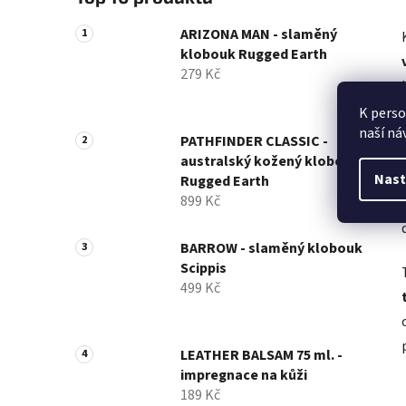
ARIZONA MAN - slaměný
klobouk Rugged Earth
279 Kč
K perso
naší ná
PATHFINDER CLASSIC -
australský kožený klobouk
Nast
Rugged Earth
899 Kč
BARROW - slaměný klobouk
Scippis
499 Kč
LEATHER BALSAM 75 ml. -
impregnace na kůži
189 Kč