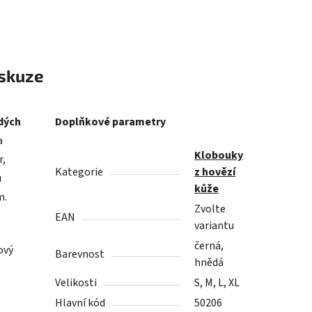
skuze
dých
Doplňkové parametry
a
Klobouky
r,
Kategorie
z hovězí
u
kůže
m.
Zvolte
EAN
variantu
černá,
ový
Barevnost
hnědá
Velikosti
S, M, L, XL
Hlavní kód
50206