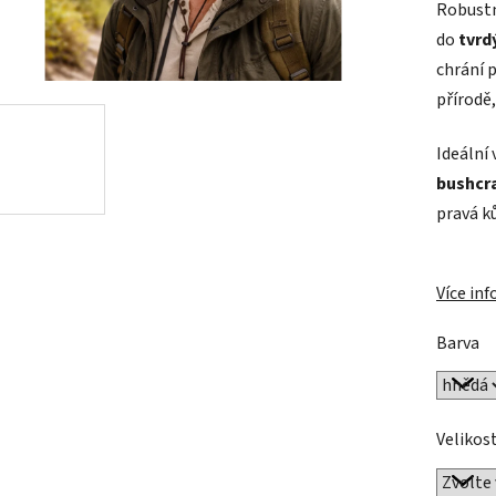
Robust
je
do
tvrd
0,0
chrání 
z
přírodě,
5
hvězdič
Ideální
bushcra
pravá k
Více in
Barva
Velikos