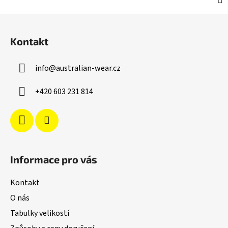
Z
á
Kontakt
p
a
info
@
australian-wear.cz
t
í
+420 603 231 814
Informace pro vás
Kontakt
O nás
Tabulky velikostí