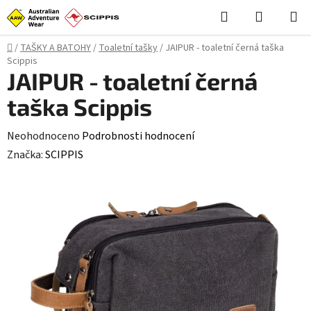
Přejít
Hledat
NÁKUPN
na
KOŠÍK
obsah
Domů
/
TAŠKY A BATOHY
/
Toaletní tašky
/
JAIPUR - toaletní černá taška
Scippis
JAIPUR - toaletní černá
taška Scippis
Průměrné
Neohodnoceno
Podrobnosti hodnocení
hodnocení
Značka:
SCIPPIS
produktu
je
0,0
z
5
hvězdiček.