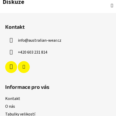
Diskuze
Z
á
Kontakt
p
a
info
@
australian-wear.cz
t
í
+420 603 231 814
Informace pro vás
Kontakt
O nás
Tabulky velikostí