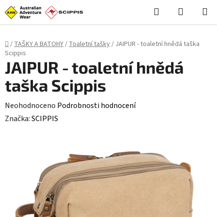
Stačí **styl (CSS)**, skript není potřeba: ```html
```
Hledat
NÁKUPN
Přejít
KOŠÍK
na
obsah
Domů
/
TAŠKY A BATOHY
/
Toaletní tašky
/
JAIPUR - toaletní hnědá taška
Scippis
JAIPUR - toaletní hnědá
taška Scippis
Průměrné
Neohodnoceno
Podrobnosti hodnocení
hodnocení
Značka:
SCIPPIS
produktu
je
0,0
z
5
hvězdiček.