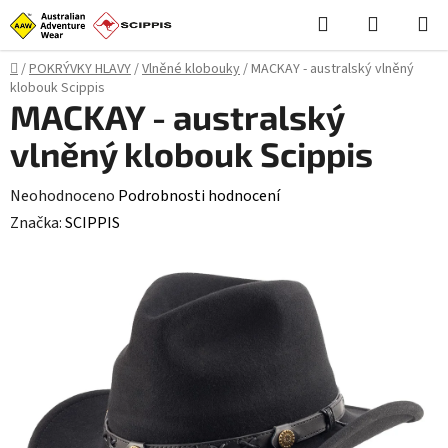
Přejít
Hledat
NÁKUPN
na
KOŠÍK
obsah
Domů
/
POKRÝVKY HLAVY
/
Vlněné klobouky
/
MACKAY - australský vlněný
klobouk Scippis
MACKAY - australský
vlněný klobouk Scippis
Průměrné
Neohodnoceno
Podrobnosti hodnocení
hodnocení
Značka:
SCIPPIS
produktu
je
0,0
z
5
hvězdiček.