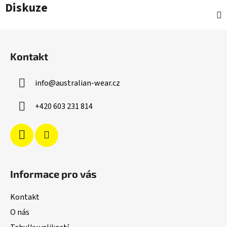
Diskuze
Z
á
Kontakt
p
a
info
@
australian-wear.cz
t
í
+420 603 231 814
Informace pro vás
Kontakt
O nás