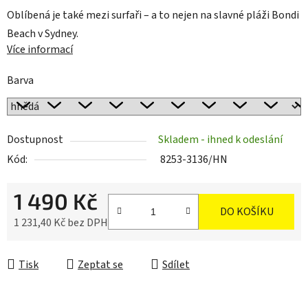
Oblíbená je také mezi surfaři – a to nejen na slavné pláži
Bondi
Beach
v
Sydney
.
Více informací
Barva
Dostupnost
Skladem - ihned k odeslání
Kód:
8253-3136/HN
1 490 Kč
DO KOŠÍKU
1 231,40 Kč bez DPH
Měrná cena:
Tisk
Zeptat se
Sdílet