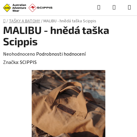
Přejít
Hledat
NÁKUPN
na
KOŠÍK
obsah
Domů
/
TAŠKY A BATOHY
/
MALIBU - hnědá taška Scippis
MALIBU - hnědá taška
Scippis
Průměrné
Neohodnoceno
Podrobnosti hodnocení
hodnocení
Značka:
SCIPPIS
produktu
je
0,0
z
5
hvězdiček.