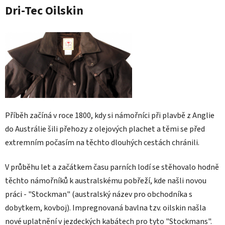
Dri-Tec Oilskin
Příběh začíná v roce 1800, kdy si námořníci při plavbě z Anglie
do Austrálie šili přehozy z olejových plachet a těmi se před
extremním počasím na těchto dlouhých cestách chránili.
V průběhu let a začátkem času parních lodí se stěhovalo hodně
těchto námořníků k australskému pobřeží, kde našli novou
práci - "Stockman" (australský název pro obchodníka s
dobytkem, kovboj). Impregnovaná bavlna tzv. oilskin našla
nové uplatnění v jezdeckých kabátech pro tyto "Stockmans".