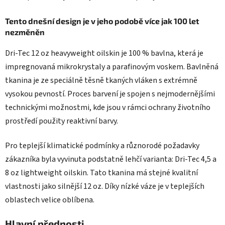
Tento dnešní design je v jeho podobě více jak 100 let
nezměněn
Dri-Tec 12 oz heavyweight oilskin je 100 % bavlna, která je
impregnovaná mikrokrystaly a parafinovým voskem. Bavlněná
tkanina je ze speciálně těsně tkaných vláken s extrémně
vysokou pevností. Proces barvení je spojen s nejmodernějšími
technickými možnostmi, kde jsou v rámci ochrany životního
prostředí použity reaktivní barvy.
Pro teplejší klimatické podmínky a různorodé požadavky
zákazníka byla vyvinuta podstatně lehčí varianta: Dri-Tec 4,5 a
8 oz lightweight oilskin. Tato tkanina má stejné kvalitní
vlastnosti jako silnější 12 oz. Díky nízké váze je v teplejších
oblastech velice oblíbena.
Hlavní přednosti