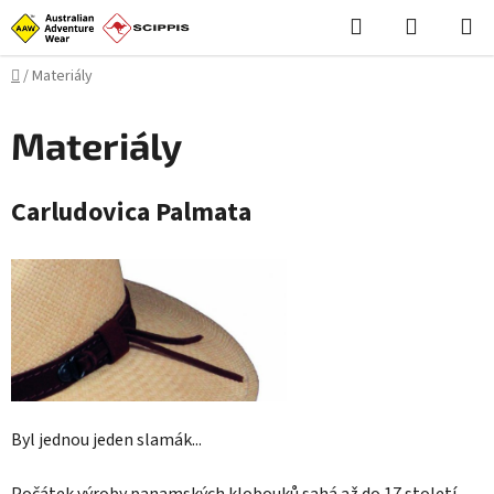
Přejít
Hledat
NÁKUPN
na
KOŠÍK
obsah
Domů
/
Materiály
Materiály
Carludovica Palmata
Byl jednou jeden slamák...
Počátek výroby panamských klobouků sahá až do 17 století.