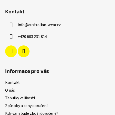
Z
á
Kontakt
p
a
info
@
australian-wear.cz
t
í
+420 603 231 814
Informace pro vás
Kontakt
O nás
Tabulky velikostí
Způsoby a ceny doručení
Kdy vám bude zboží doručené?