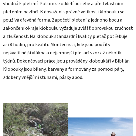
vhodná k pletení. Potom se oddělí od sebe a před vlastním
pletením navlhčí. K dosažení správné velikosti klobouku se
používá dřevěná forma. Započetí pletení z jednoho bodu a
zakončení okraje klobouku vyžaduje zvlášť obrovskou zručnost
a zkušenost. Na klobouk standardní kvality pletač potřebuje
asi 8 hodin, pro kvalitu Montecristi, kde jsou použity
nejkvalitnější vlákna a nejjemnější pletací vzor až několik
týdnů. Dokončovací práce jsou prováděny kloboukáři v Biblián.
Klobouky jsou bíleny, barveny a formovány za pomocí páry,
zdobeny vnějšími stuhami, pásky apod.