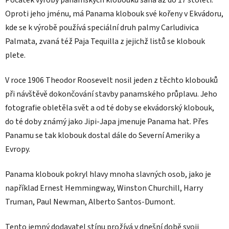
Oproti jeho jménu, má Panama klobouk své kořeny v Ekvádoru,
kde se k výrobě používá speciální druh palmy Carludivica
Palmata, zvaná též Paja Tequilla z jejichž listů se klobouk
plete.
V roce 1906 Theodor Roosevelt nosil jeden z těchto klobouků
při návštěvě dokončování stavby panamského průplavu. Jeho
fotografie obletěla svět a od té doby se ekvádorský klobouk,
do té doby známý jako Jipi-Japa jmenuje Panama hat. Přes
Panamu se tak klobouk dostal dále do Severní Ameriky a
Evropy.
Panama klobouk pokryl hlavy mnoha slavných osob, jako je
například Ernest Hemmingway, Winston Churchill, Harry
Truman, Paul Newman, Alberto Santos-Dumont.
Tento jemný dodavatel stínu prožívá v dnešní době svoji