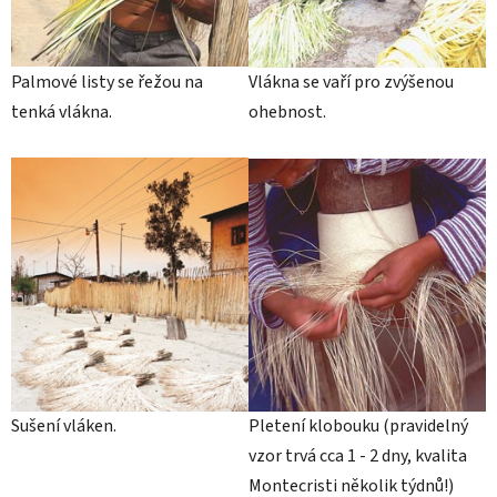
Palmové listy se řežou na
Vlákna se vaří pro zvýšenou
tenká vlákna.
ohebnost.
Sušení vláken.
Pletení klobouku (pravidelný
vzor trvá cca 1 - 2 dny, kvalita
Montecristi několik týdnů!)