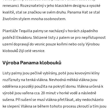
renesanci. Rozeznatelný v jeho klasickém designu a vysoké
kvalitě, stal se značkou ve svém druhu. Panama Hat se stal
životním stylem mnoha osobnostem.
Plantáže Tequilla palmy se nacházejí v horách západního
pobřeží Ekvádoru. Sklizené listy z palem se pro nepřístupnost
uzemí dopravují do vesnic pouze koňmi nebo osly. Výrobou
klobouků žijí celé vesnice.
Výroba Panama klobouků
Listy palmy jsou pečlivě vybírány, poté jsou kovovými klíny
rozříznuty na tenká vlákna. Nevhodná měkká vlákna jsou
oddělena a později použita na pokrytí domu. Vlákna určená k
výrobě jsou vařena cca. 20 minut v horké vodě a následně
sušena. Při sušení se musí vlákna přetřásat, aby nedocházelo
ke slepení. Vlákna se během tohoto procesu zkroutí a tím jsou