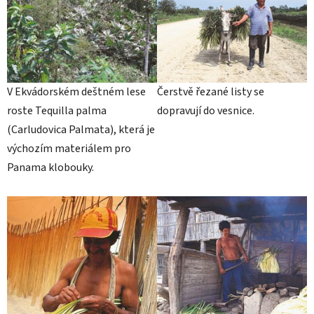
V Ekvádorském deštném lese
Čerstvě řezané listy se
roste Tequilla palma
dopravují do vesnice.
(Carludovica Palmata), která je
výchozím materiálem pro
Panama klobouky.