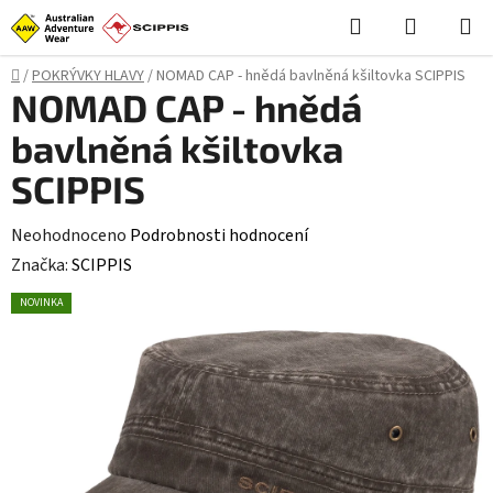
Přejít
Hledat
NÁKUPN
na
KOŠÍK
obsah
Domů
/
POKRÝVKY HLAVY
/
NOMAD CAP - hnědá bavlněná kšiltovka SCIPPIS
NOMAD CAP - hnědá
bavlněná kšiltovka
SCIPPIS
Průměrné
Neohodnoceno
Podrobnosti hodnocení
hodnocení
Značka:
SCIPPIS
produktu
NOVINKA
je
0,0
z
5
hvězdiček.