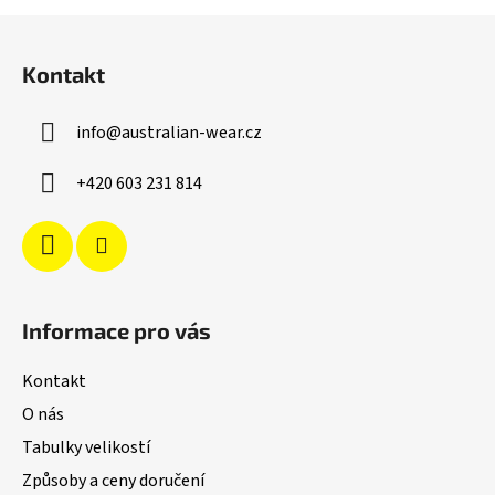
Z
á
Kontakt
p
a
info
@
australian-wear.cz
t
í
+420 603 231 814
Informace pro vás
Kontakt
O nás
Tabulky velikostí
Způsoby a ceny doručení