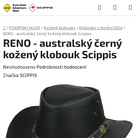
Stačí **styl (CSS)**, skript není potřeba: ```html
```
Hledat
NÁKUPN
Přejít
KOŠÍK
na
obsah
Domů
/
POKRÝVKY HLAVY
/
Kožené klobouky
/
Klobouky z hovězí kůže
/
RENO - australský černý kožený klobouk Scippis
RENO - australský černý
kožený klobouk Scippis
Průměrné
Neohodnoceno
Podrobnosti hodnocení
hodnocení
Značka:
SCIPPIS
produktu
je
0,0
z
5
hvězdiček.