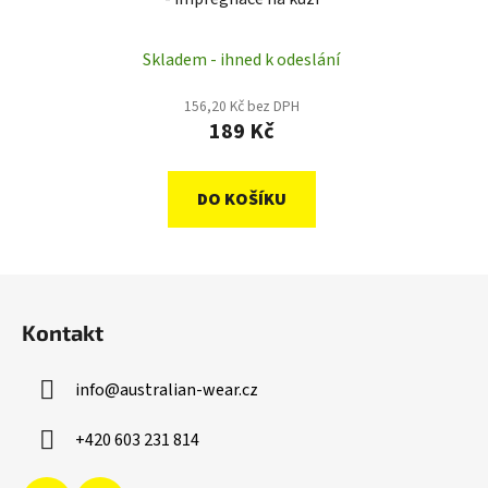
Skladem - ihned k odeslání
156,20 Kč bez DPH
189 Kč
DO KOŠÍKU
Z
á
Kontakt
p
a
info
@
australian-wear.cz
t
í
+420 603 231 814