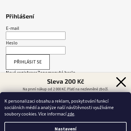
Přihlášení
E-mail
Heslo
PŘIHLÁSIT SE
Nová registrace
Zapomenuté heslo
Sleva 200 Kč
Na první nákup od 2 000 Kč. Platí na nezlevněné zboží.
Přijímáme online platby
K personalizaci obsahu a reklam, poskytování funkcí
sociálních médií a analýze naší návštěvnosti využíváme
CHCI SLEVU 200 KČ
soubory cookies. Více informací
zde
.
Odesláním souhlasíte se zasíláním obchodních sdělení.
Více informací
.
Kontrolujte spam/nevyžádanou poštu!
Nastavení