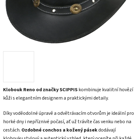
Klobouk Reno od značky SCIPPIS
kombinuje kvalitní hovězí
kůži s elegantním designem a praktickými detaily.
Díky voděodolné úpravě a odvětrávacím otvorům je ideální pro
horké dny i nepříznivé počasí, ať už trávíte čas venku nebo na
cestách.
Ozdobné conchos a kožený pásek
dodávají
klobouku stylový a autentický vzhled, který oceníte při každé