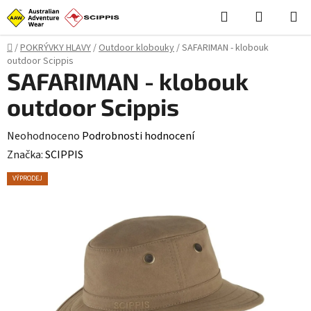
Přejít
Hledat
NÁKUPN
na
KOŠÍK
obsah
Domů
/
POKRÝVKY HLAVY
/
Outdoor klobouky
/
SAFARIMAN - klobouk
outdoor Scippis
SAFARIMAN - klobouk
outdoor Scippis
Průměrné
Neohodnoceno
Podrobnosti hodnocení
hodnocení
Značka:
SCIPPIS
produktu
VÝPRODEJ
je
0,0
z
5
hvězdiček.