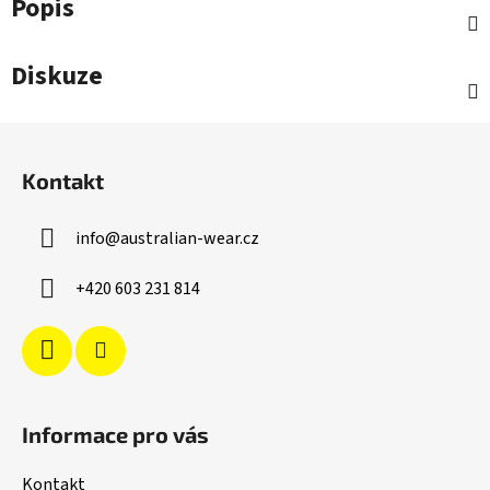
Popis
Diskuze
Z
á
Kontakt
p
a
info
@
australian-wear.cz
t
í
+420 603 231 814
Informace pro vás
Kontakt