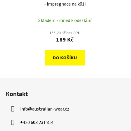
- impregnace na kůži
Skladem - ihned k odeslání
156,20 Kč bez DPH
189 Kč
DO KOŠÍKU
Z
á
Kontakt
p
a
info
@
australian-wear.cz
t
í
+420 603 231 814