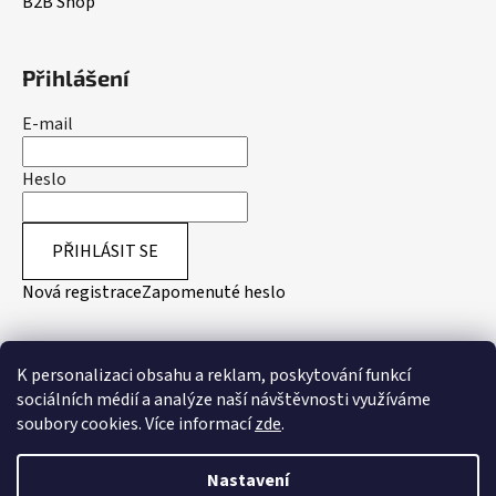
B2B Shop
Přihlášení
E-mail
Heslo
PŘIHLÁSIT SE
Nová registrace
Zapomenuté heslo
Přijímáme online platby
K personalizaci obsahu a reklam, poskytování funkcí
sociálních médií a analýze naší návštěvnosti využíváme
soubory cookies. Více informací
zde
.
Nastavení