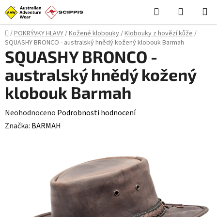
Přejít
Hledat
NÁKUPN
na
KOŠÍK
obsah
Domů
/
POKRÝVKY HLAVY
/
Kožené klobouky
/
Klobouky z hovězí kůže
/
SQUASHY BRONCO - australský hnědý kožený klobouk Barmah
SQUASHY BRONCO -
australský hnědý kožený
klobouk Barmah
Průměrné
Neohodnoceno
Podrobnosti hodnocení
hodnocení
Značka:
BARMAH
produktu
je
0,0
z
5
hvězdiček.