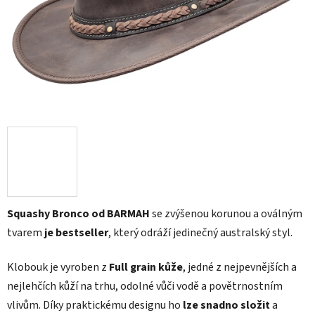
Squashy Bronco od BARMAH
se zvýšenou korunou a oválným
tvarem
je bestseller
, který odráží jedinečný australský styl.
Klobouk je vyroben z
Full grain kůže
, jedné z nejpevnějších a
nejlehčích kůží na trhu, odolné vůči vodě a povětrnostním
vlivům. Díky praktickému designu ho
lze snadno složit
a