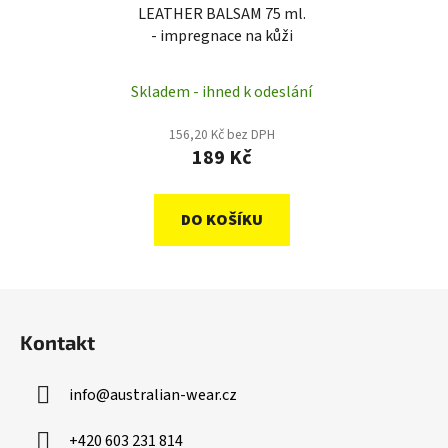
LEATHER BALSAM 75 ml.
- impregnace na kůži
Skladem - ihned k odeslání
156,20 Kč bez DPH
189 Kč
DO KOŠÍKU
Z
á
Kontakt
p
a
info
@
australian-wear.cz
t
í
+420 603 231 814