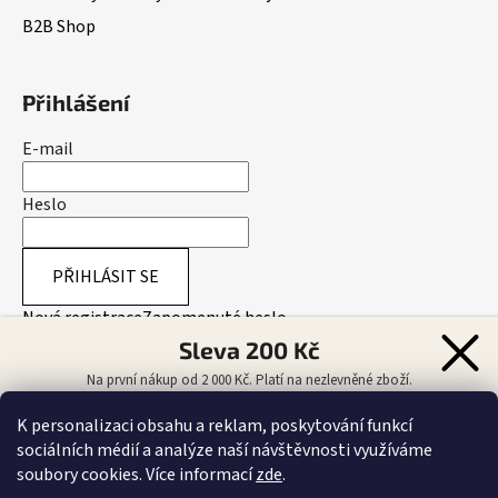
B2B Shop
Přihlášení
E-mail
Heslo
PŘIHLÁSIT SE
Nová registrace
Zapomenuté heslo
Sleva 200 Kč
Na první nákup od 2 000 Kč. Platí na nezlevněné zboží.
Přijímáme online platby
K personalizaci obsahu a reklam, poskytování funkcí
sociálních médií a analýze naší návštěvnosti využíváme
CHCI SLEVU 200 KČ
soubory cookies. Více informací
zde
.