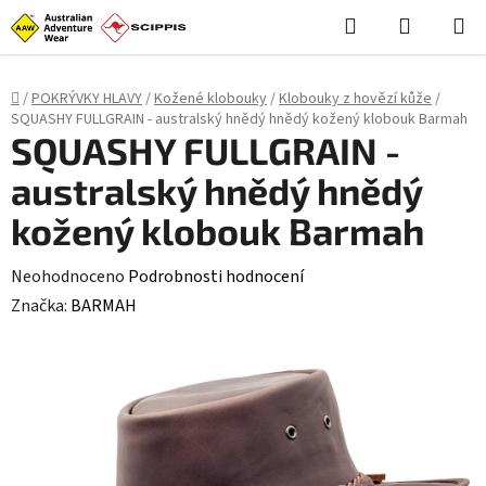
Stačí **styl (CSS)**, skript není potřeba: ```html
```
Hledat
NÁKUPN
Přejít
KOŠÍK
na
obsah
Domů
/
POKRÝVKY HLAVY
/
Kožené klobouky
/
Klobouky z hovězí kůže
/
SQUASHY FULLGRAIN - australský hnědý hnědý kožený klobouk Barmah
SQUASHY FULLGRAIN -
australský hnědý hnědý
kožený klobouk Barmah
Průměrné
Neohodnoceno
Podrobnosti hodnocení
hodnocení
Značka:
BARMAH
produktu
je
0,0
z
5
hvězdiček.