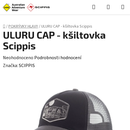
Stačí **styl (CSS)**, skript není potřeba: ```html
```
Hledat
NÁKUPN
Přejít
KOŠÍK
na
obsah
Domů
/
POKRÝVKY HLAVY
/
ULURU CAP - kšiltovka Scippis
ULURU CAP - kšiltovka
Scippis
Průměrné
Neohodnoceno
Podrobnosti hodnocení
hodnocení
Značka:
SCIPPIS
produktu
je
0,0
z
5
hvězdiček.