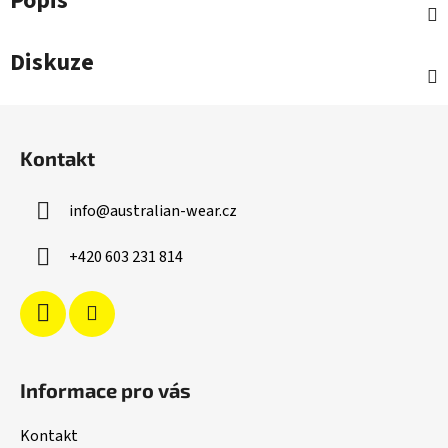
Popis
Diskuze
Z
á
Kontakt
p
a
info
@
australian-wear.cz
t
í
+420 603 231 814
Informace pro vás
Kontakt