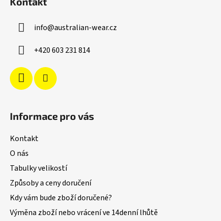
Kontakt
p
a
info
@
australian-wear.cz
t
í
+420 603 231 814
Informace pro vás
Kontakt
O nás
Tabulky velikostí
Způsoby a ceny doručení
Kdy vám bude zboží doručené?
Výměna zboží nebo vrácení ve 14denní lhůtě