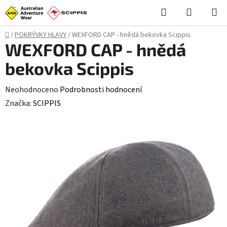
Přejít
Hledat
NÁKUPN
na
KOŠÍK
obsah
Domů
/
POKRÝVKY HLAVY
/
WEXFORD CAP - hnědá bekovka Scippis
WEXFORD CAP - hnědá
bekovka Scippis
Průměrné
Neohodnoceno
Podrobnosti hodnocení
hodnocení
Značka:
SCIPPIS
produktu
je
0,0
z
5
hvězdiček.