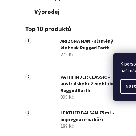
Výprodej
Top 10 produktů
ARIZONA MAN - slaměný
klobouk Rugged Earth
279 Kč
K perso
naší ná
PATHFINDER CLASSIC -
australský kožený klobouk
Nast
Rugged Earth
899 Kč
LEATHER BALSAM 75 ml. -
impregnace na kůži
189 Kč