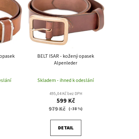
í
p
r
o
d
u
k
 opasek
BELT ISAR - kožený opasek
t
Alpenleder
ů
eslání
Skladem - ihned k odeslání
495,04 Kč bez DPH
599 Kč
979 Kč
)
(–38 %)
DETAIL