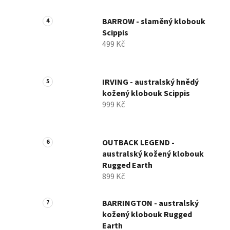
BARROW - slaměný klobouk
Scippis
499 Kč
IRVING - australský hnědý
kožený klobouk Scippis
999 Kč
OUTBACK LEGEND -
australský kožený klobouk
Rugged Earth
899 Kč
BARRINGTON - australský
kožený klobouk Rugged
Earth