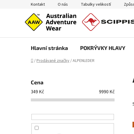
Přejít
Kontakt
O nás
Tabulky velikostí
Způso
na
obsah
Hlavní stránka
POKRÝVKY HLAVY
Domů
/
Prodávané značky
/
ALPENLEDER
P
o
Cena
s
349
Kč
9990
Kč
t
r
a
n
n
í