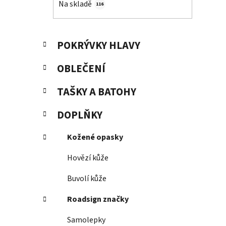
Na skladě
116
p
a
n
K
Přeskočit
POKRÝVKY HLAVY
e
a
kategorie
t
l
OBLEČENÍ
e
g
TAŠKY A BATOHY
o
r
DOPLŇKY
i
e
Kožené opasky
Hovězí kůže
Buvolí kůže
Roadsign značky
Samolepky