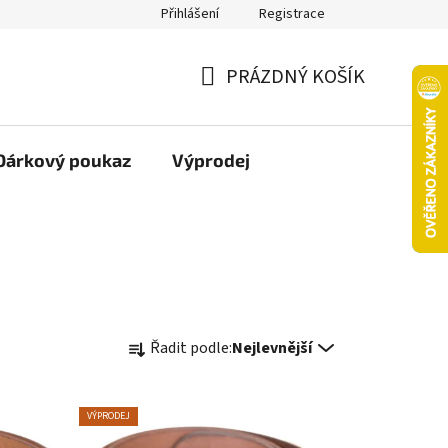
Přihlášení
Registrace
oží nebo vrácení ve 14denní lhůtě
Platba objednávky kartou
PRÁZDNÝ KOŠÍK
NÁKUPNÍ
KOŠÍK
Dárkový poukaz
Výprodej
Ř
Řadit podle:
Nejlevnější
a
z
e
VÝPRODEJ
n