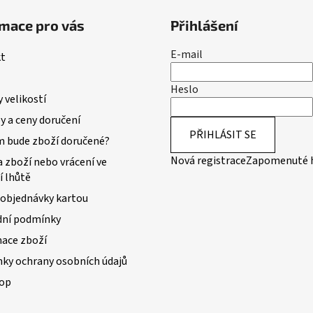
í
p
mace pro vás
Přihlášení
r
v
E-mail
k
t
y
v
Heslo
 velikostí
ý
p
 a ceny doručení
i
PŘIHLÁSIT SE
m bude zboží doručené?
s
Nová registrace
Zapomenuté 
 zboží nebo vrácení ve
u
í lhůtě
 objednávky kartou
ní podmínky
ace zboží
ky ochrany osobních údajů
op