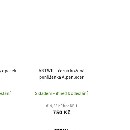
ý opasek
ABTWIL - černá kožená
peněženka Alpenleder
eslání
Skladem - ihned k odeslání
619,83 Kč bez DPH
750 Kč
)