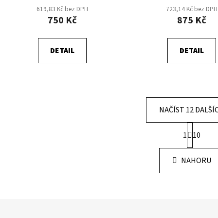
619,83 Kč bez DPH
723,14 Kč bez DPH
750 Kč
875 Kč
DETAIL
DETAIL
NAČÍST 12 DALŠÍ
S
1
10
t
O
r
v
á
NAHORU
l
n
á
k
o
d
v
a
á
c
n
í