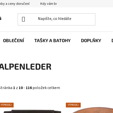
by a ceny doručení
Kdy vám bude zboží doručené?
Výměna zb
OBLEČENÍ
TAŠKY A BATOHY
DOPLŇKY
ALPENLEDER
Stránka
1
z
10
-
116
položek celkem
V
VÝPRODEJ
VÝPRODEJ
ý