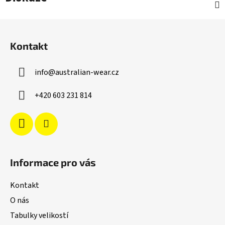
Z
á
Kontakt
p
a
info
@
australian-wear.cz
t
í
+420 603 231 814
Informace pro vás
Kontakt
O nás
Tabulky velikostí