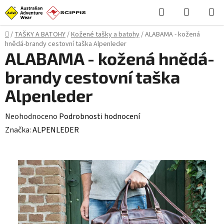
Přejít
Hledat
NÁKUPN
na
KOŠÍK
obsah
Domů
/
TAŠKY A BATOHY
/
Kožené tašky a batohy
/
ALABAMA - kožená
hnědá-brandy cestovní taška Alpenleder
ALABAMA - kožená hnědá-
brandy cestovní taška
Alpenleder
Průměrné
Neohodnoceno
Podrobnosti hodnocení
hodnocení
Značka:
ALPENLEDER
produktu
je
0,0
z
5
hvězdiček.