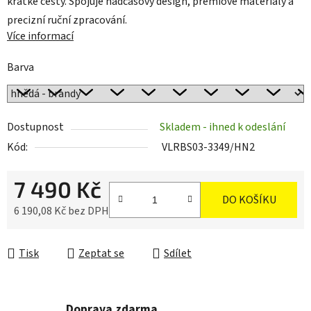
krátké cesty. Spojuje nadčasový design, prémiové materiály a
precizní ruční zpracování.
Více informací
Barva
Dostupnost
Skladem - ihned k odeslání
Kód:
VLRBS03-3349/HN2
7 490 Kč
DO KOŠÍKU
6 190,08 Kč bez DPH
Měrná cena:
Tisk
Zeptat se
Sdílet
Doprava zdarma