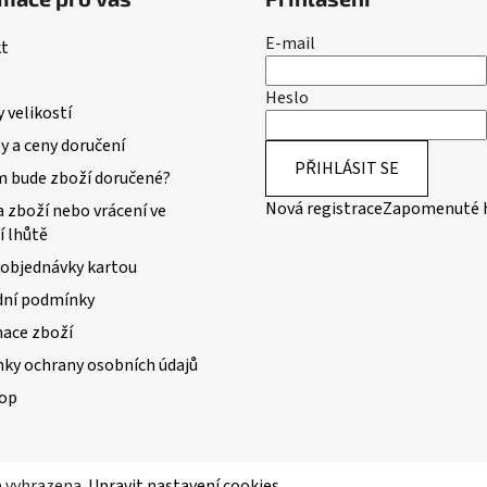
E-mail
t
Heslo
 velikostí
 a ceny doručení
PŘIHLÁSIT SE
m bude zboží doručené?
Nová registrace
Zapomenuté 
 zboží nebo vrácení ve
í lhůtě
 objednávky kartou
ní podmínky
ace zboží
ky ochrany osobních údajů
op
a vyhrazena.
Upravit nastavení cookies