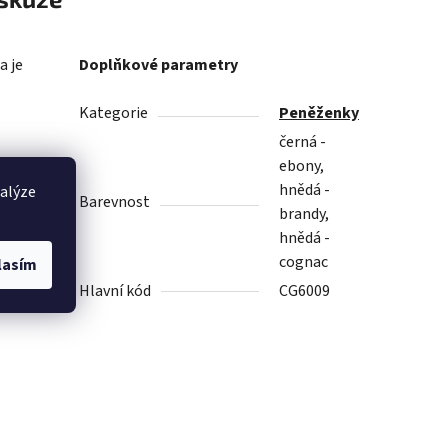
a je
Doplňkové parametry
Kategorie
Peněženky
černá -
ebony,
hnědá -
nalýze
Barevnost
brandy,
hnědá -
cognac
lasím
Hlavní kód
CG6009