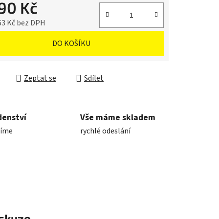
990 Kč
63 Kč bez DPH
cena:
DO KOŠÍKU
Zeptat se
Sdílet
denství
Vše máme skladem
díme
rychlé odeslání
skuze