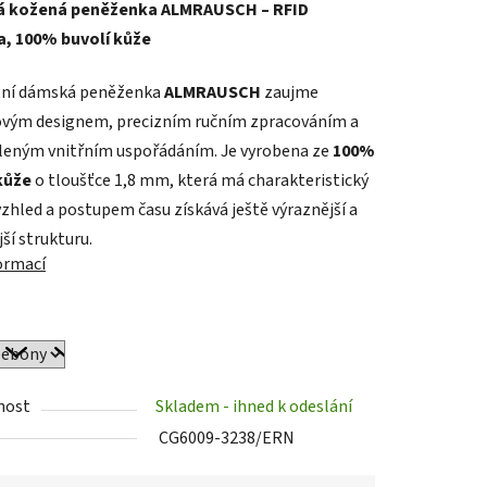
 kožená peněženka ALMRAUSCH – RFID
a, 100% buvolí kůže
tní dámská peněženka
ALMRAUSCH
zaujme
vým designem, precizním ručním zpracováním a
ek.
eným vnitřním uspořádáním. Je vyrobena ze
100%
kůže
o tloušťce 1,8 mm, která má charakteristický
zhled a postupem času získává ještě výraznější a
ší strukturu.
formací
nost
Skladem - ihned k odeslání
CG6009-3238/ERN