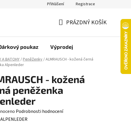
Přihlášení
Registrace
oží nebo vrácení ve 14denní lhůtě
Platba objednávky kartou
PRÁZDNÝ KOŠÍK
NÁKUPNÍ
KOŠÍK
Dárkový poukaz
Výprodej
Y A BATOHY
/
Peněženky
/
ALMRAUSCH - kožená černá
ka Alpenleder
MRAUSCH - kožená
ná peněženka
enleder
né
noceno
Podrobnosti hodnocení
ení
:
ALPENLEDER
tu