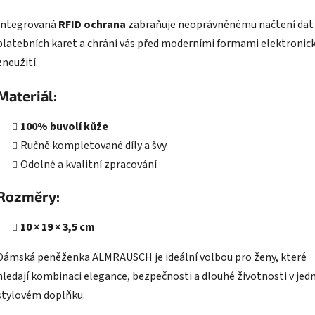
Integrovaná
RFID ochrana
zabraňuje neoprávněnému načtení dat
platebních karet a chrání vás před moderními formami elektronic
zneužití.
Materiál:
100% buvolí kůže
Ručně kompletované díly a švy
Odolné a kvalitní zpracování
Rozměry:
10 × 19 × 3,5 cm
Dámská peněženka ALMRAUSCH je ideální volbou pro ženy, které
hledají kombinaci elegance, bezpečnosti a dlouhé životnosti v je
stylovém doplňku.