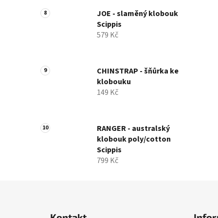
JOE - slaměný klobouk
Scippis
579 Kč
CHINSTRAP - šňůrka ke
klobouku
149 Kč
RANGER - australský
klobouk poly/cotton
Scippis
799 Kč
Z
á
Kontakt
Infor