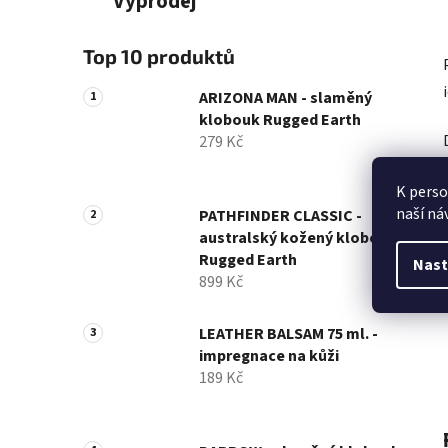
Výprodej
Top 10 produktů
ARIZONA MAN - slaměný
klobouk Rugged Earth
279 Kč
K perso
naší ná
PATHFINDER CLASSIC -
australský kožený klobouk
Rugged Earth
Nast
899 Kč
LEATHER BALSAM 75 ml. -
impregnace na kůži
189 Kč