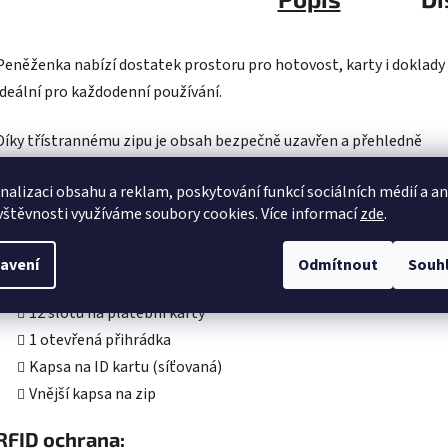
Peněženka nabízí dostatek prostoru pro hotovost, karty i doklady 
ideální pro každodenní používání.
Díky třístrannému zipu je obsah bezpečně uzavřen a přehledně
uspořádán.
nalizaci obsahu a reklam, poskytování funkcí sociálních médií a a
vštěvnosti využíváme soubory cookies. Více informací
zde
.
Vnitřní uspořádání:
Přihrádka na mince se zapínáním na zip
avení
Odmítnout
Souh
4 prostory na bankovky a účtenky
12 slotů na platební karty
1 otevřená přihrádka
Kapsa na ID kartu (síťovaná)
Vnější kapsa na zip
RFID ochrana: