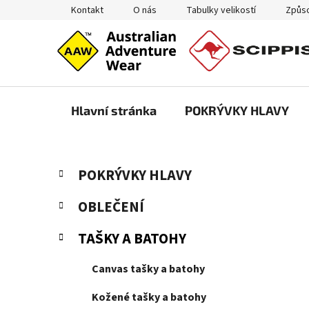
Přejít
Kontakt
O nás
Tabulky velikostí
Způso
na
obsah
Hlavní stránka
POKRÝVKY HLAVY
P
K
Přeskočit
POKRÝVKY HLAVY
a
kategorie
o
t
s
OBLEČENÍ
e
t
g
TAŠKY A BATOHY
r
o
a
r
Canvas tašky a batohy
i
n
e
n
Kožené tašky a batohy