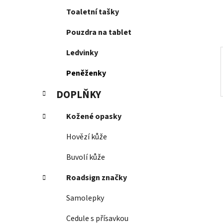
í
Toaletní tašky
p
a
Pouzdra na tablet
n
e
Ledvinky
l
Peněženky
DOPLŇKY
Kožené opasky
Hovězí kůže
Buvolí kůže
Roadsign značky
Samolepky
Cedule s přísavkou