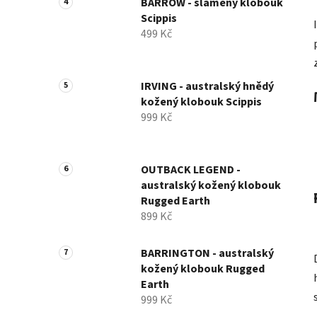
BARROW - slaměný klobouk
Scippis
499 Kč
IRVING - australský hnědý
kožený klobouk Scippis
999 Kč
OUTBACK LEGEND -
australský kožený klobouk
Rugged Earth
899 Kč
BARRINGTON - australský
kožený klobouk Rugged
Earth
999 Kč