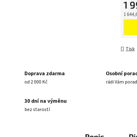
1 
1 644,
Měrná 
Tisk
Doprava zdarma
Osobní pora
od 2 000 Kč
rádi Vám pora
30 dní na výměnu
bez starostí
Popis
Di