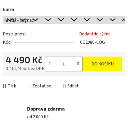
Barva
Dostupnost
Dodání do týdne
Kód:
CG2080-COG
4 490 Kč
DO KOŠÍKU
3 710,74 Kč bez DPH
Měrná cena:
Tisk
Zeptat se
Sdílet
Doprava zdarma
od 2 000 Kč