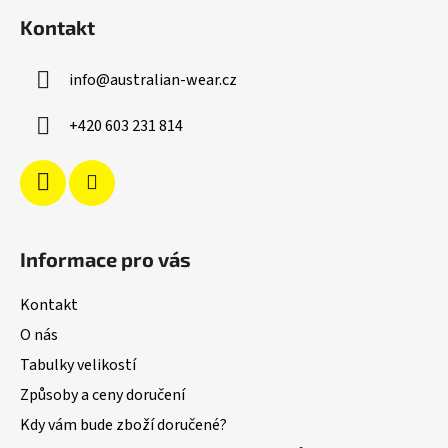
á
Kontakt
p
a
info
@
australian-wear.cz
t
í
+420 603 231 814
Informace pro vás
Kontakt
O nás
Tabulky velikostí
Způsoby a ceny doručení
Kdy vám bude zboží doručené?