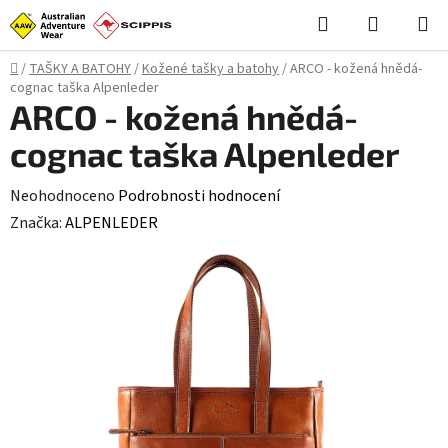
Přejít
Hledat
NÁKUPN
na
KOŠÍK
obsah
Domů
/
TAŠKY A BATOHY
/
Kožené tašky a batohy
/
ARCO - kožená hnědá-
cognac taška Alpenleder
ARCO - kožená hnědá-
cognac taška Alpenleder
Průměrné
Neohodnoceno
Podrobnosti hodnocení
hodnocení
Značka:
ALPENLEDER
produktu
je
0,0
z
5
hvězdiček.