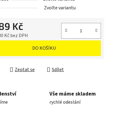
Zvolte variantu
989 Kč
80 Kč bez DPH
cena:
DO KOŠÍKU
Zeptat se
Sdílet
denství
Vše máme skladem
díme
rychlé odeslání