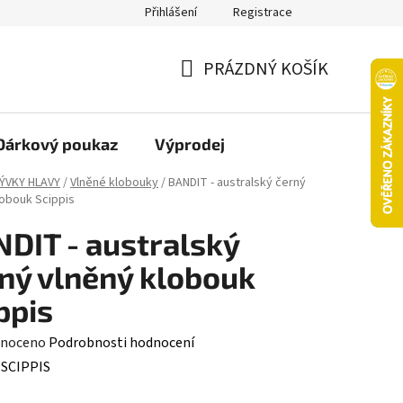
Přihlášení
Registrace
oží nebo vrácení ve 14denní lhůtě
Platba objednávky kartou
PRÁZDNÝ KOŠÍK
NÁKUPNÍ
KOŠÍK
Dárkový poukaz
Výprodej
ÝVKY HLAVY
/
Vlněné klobouky
/
BANDIT - australský černý
lobouk Scippis
DIT - australský
ný vlněný klobouk
ppis
né
noceno
Podrobnosti hodnocení
ení
:
SCIPPIS
tu