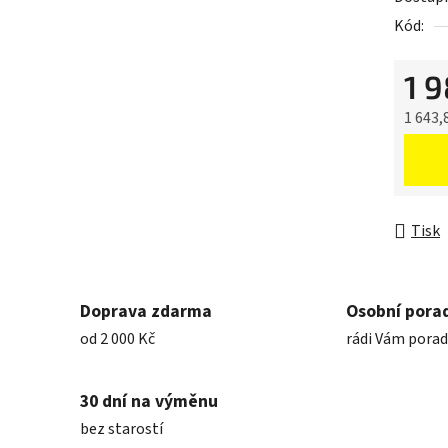
Kód:
1 
1 643,
Měrná 
Tisk
Doprava zdarma
Osobní pora
od 2 000 Kč
rádi Vám pora
30 dní na výměnu
bez starostí