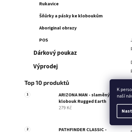
Rukavice
Šňůrky a pásky ke kloboukům
Aboriginal obrazy
POS
Dárkový poukaz
Výprodej
Top 10 produktů
K perso
ARIZONA MAN - slaměný
naší ná
klobouk Rugged Earth
279 Kč
Nast
PATHFINDER CLASSIC -