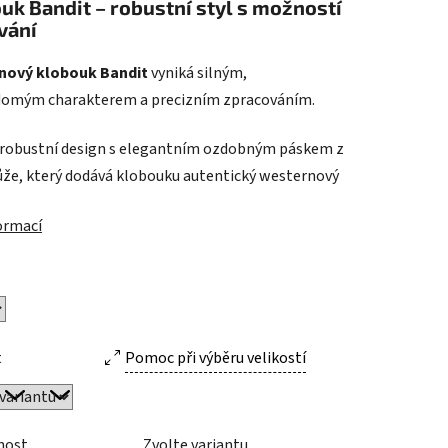
uk Bandit – robustní styl s možností
vání
nový klobouk Bandit
vyniká silným,
omým charakterem a precizním zpracováním.
ek.
 robustní design s elegantním ozdobným páskem z
ůže, který dodává klobouku autentický westernový
formací
t
Pomoc při výběru velikostí
nost
Zvolte variantu