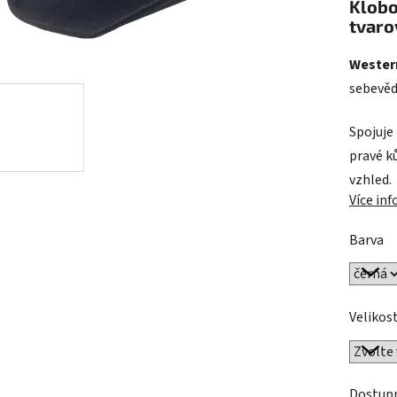
Klobo
je
tvaro
0,0
z
Wester
5
sebevěd
hvězdič
Spojuje
pravé k
vzhled.
Více in
Barva
Velikos
Dostup