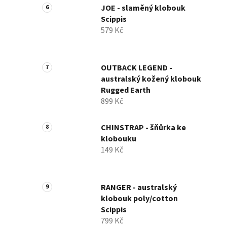
JOE - slaměný klobouk
Scippis
579 Kč
OUTBACK LEGEND -
australský kožený klobouk
Rugged Earth
899 Kč
CHINSTRAP - šňůrka ke
klobouku
149 Kč
RANGER - australský
klobouk poly/cotton
Scippis
799 Kč