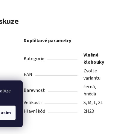
skuze
Doplňkové parametry
Vlněné
Kategorie
klobouky
Zvolte
EAN
variantu
který
černá,
Barevnost
nalýze
hnědá
Velikosti
S, M, L, XL
Hlavní kód
2H23
lasím
 cestu