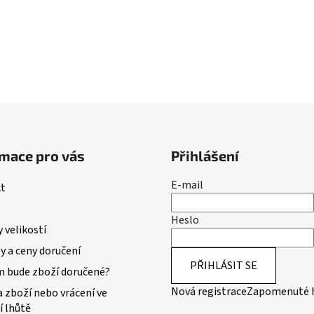
mace pro vás
Přihlášení
E-mail
t
Heslo
 velikostí
 a ceny doručení
PŘIHLÁSIT SE
m bude zboží doručené?
Nová registrace
Zapomenuté 
 zboží nebo vrácení ve
í lhůtě