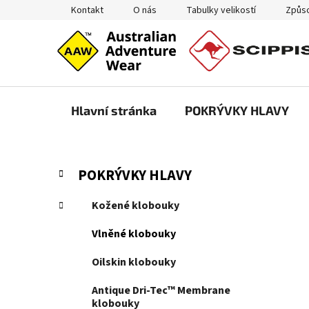
Přejít
Kontakt
O nás
Tabulky velikostí
Způso
na
obsah
Hlavní stránka
POKRÝVKY HLAVY
P
K
Přeskočit
POKRÝVKY HLAVY
a
kategorie
o
t
s
Kožené klobouky
e
t
g
Vlněné klobouky
r
o
a
r
Oilskin klobouky
i
n
e
Antique Dri-Tec™ Membrane
n
klobouky