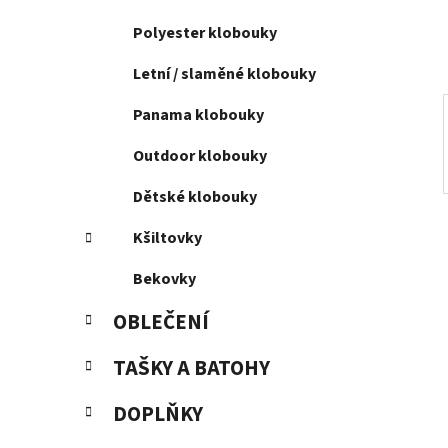
í
p
Polyester klobouky
a
Letní / slaměné klobouky
n
e
Panama klobouky
l
Outdoor klobouky
Dětské klobouky
Kšiltovky
Bekovky
OBLEČENÍ
TAŠKY A BATOHY
DOPLŇKY