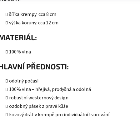
šířka krempy: cca 8 cm
výška koruny: cca 12 cm
MATERIÁL:
100% vlna
HLAVNÍ PŘEDNOSTI:
odolný počasí
100% vlna – hřejivá, prodyšná a odolná
robustní westernový design
ozdobný pásek z pravé kůže
kovový drát v krempě pro individuální tvarování