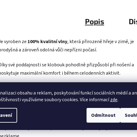
Popis
Di
Je vyroben ze
100% kvalitní vlny
, která přirozeně hřeje v zimě, je
prodyšná a zároveň odolná vůči nepřízni počasí.
Díky své poddajnosti se klobouk pohodlně přizpůsobí při nošení a
poskytuje maximální komfort i během celodenních aktivit.
Velkou předností modelu Bandit je
kovový drát v okraji krempy
, 
nalizaci obsahu a reklam, poskytování funkcí sociálních médií a a
umožňuje individuální tvarování podle vašeho stylu a potřeb.
vštěvnosti využíváme soubory cookies. Více informací
zde
.
Klobouk Bandit
je ideální volbou do přírody, na víkendová
avení
Odmítnout
Souh
dobrodružství, festivaly i do města. Ať už se chystáte do pouště, na
krajinou nebo jen chcete podtrhnout svůj osobitý styl, Bandit vás
nezklame.