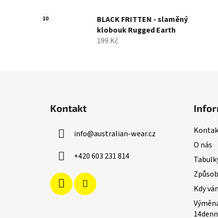
BLACK FRITTEN - slaměný
klobouk Rugged Earth
199 Kč
Z
á
Kontakt
Infor
p
a
Kontak
info
@
australian-wear.cz
t
O nás
í
+420 603 231 814
Tabulky
Způsoby
Kdy vá
Výměna
14denn