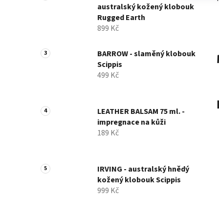
australský kožený klobouk
Rugged Earth
899 Kč
BARROW - slaměný klobouk
Scippis
499 Kč
LEATHER BALSAM 75 ml. -
impregnace na kůži
189 Kč
IRVING - australský hnědý
kožený klobouk Scippis
999 Kč