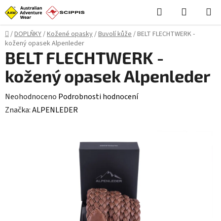
Přejít
Hledat
NÁKUPN
na
KOŠÍK
obsah
Domů
/
DOPLŇKY
/
Kožené opasky
/
Buvolí kůže
/
BELT FLECHTWERK -
kožený opasek Alpenleder
BELT FLECHTWERK -
kožený opasek Alpenleder
Průměrné
Neohodnoceno
Podrobnosti hodnocení
hodnocení
Značka:
ALPENLEDER
produktu
je
0,0
z
5
hvězdiček.