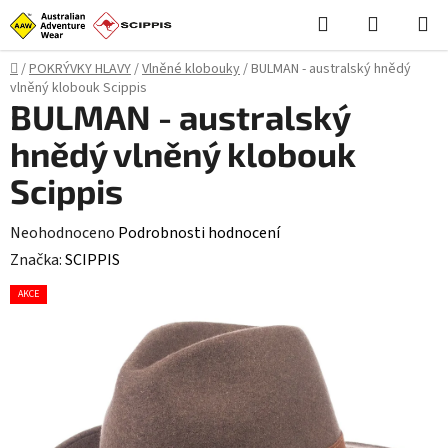
Přejít
Hledat
NÁKUPN
na
KOŠÍK
obsah
Domů
/
POKRÝVKY HLAVY
/
Vlněné klobouky
/
BULMAN - australský hnědý
vlněný klobouk Scippis
BULMAN - australský
hnědý vlněný klobouk
Scippis
Průměrné
Neohodnoceno
Podrobnosti hodnocení
hodnocení
Značka:
SCIPPIS
produktu
AKCE
je
0,0
z
5
hvězdiček.