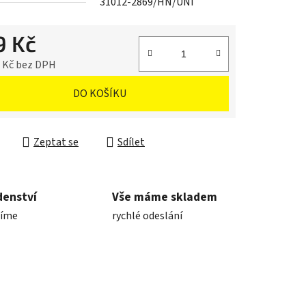
31012-2869/HN/UNI
9 Kč
5 Kč bez DPH
cena:
DO KOŠÍKU
Zeptat se
Sdílet
denství
Vše máme skladem
díme
rychlé odeslání