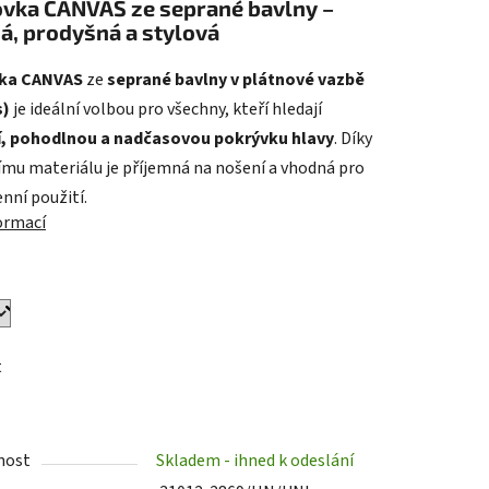
ovka CANVAS ze seprané bavlny –
á, prodyšná a stylová
vka CANVAS
ze
seprané bavlny v plátnové vazbě
s)
je ideální volbou pro všechny, kteří hledají
ek.
í, pohodlnou a nadčasovou pokrývku hlavy
. Díky
ímu materiálu je příjemná na nošení a vhodná pro
nní použití.
formací
t
nost
Skladem - ihned k odeslání