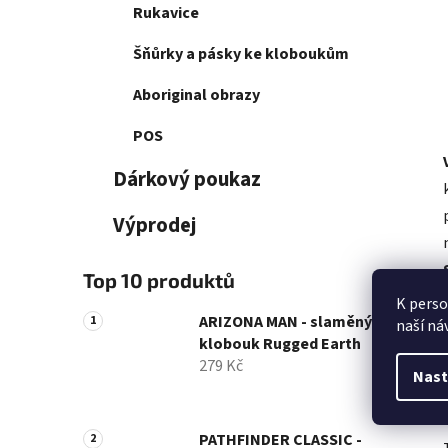
Rukavice
Šňůrky a pásky ke kloboukům
Aboriginal obrazy
POS
Dárkový poukaz
Výprodej
Top 10 produktů
K perso
ARIZONA MAN - slaměný
naší ná
klobouk Rugged Earth
279 Kč
Nast
PATHFINDER CLASSIC -