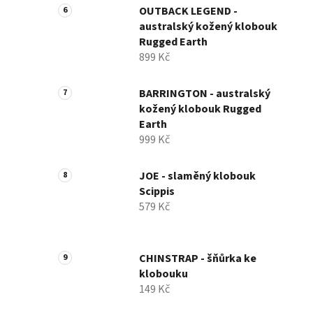
OUTBACK LEGEND -
australský kožený klobouk
Rugged Earth
899 Kč
BARRINGTON - australský
kožený klobouk Rugged
Earth
999 Kč
JOE - slaměný klobouk
Scippis
579 Kč
CHINSTRAP - šňůrka ke
klobouku
149 Kč