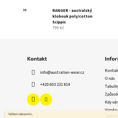
RANGER - australský
klobouk poly/cotton
Scippis
799 Kč
Z
á
Kontakt
Infor
p
a
Kontak
info
@
australian-wear.cz
t
O nás
í
+420 603 231 814
Tabulky
Způsoby
Kdy vá
Výměna
Vážení zákazníci,
14denn