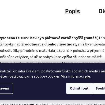
Popis
Di
Vyrobena ze 100% bavlny v plátnové vazbě s vyšší gramáží
, tat
kšiltovka nabízí
odolnost a dlouhou životnost
, aniž by snižovala
pohodlí. Díky přírodnímu materiálu je šetrná k pokožce a příjemná
nošení po celý den, ať už se pohybujete
v přírodě
, nebo ve městě.
Sepraná bavlna
dodává kšiltovce charakteristický vzhled a zvyšuje
odolnost proti opotřebení.
nalizaci obsahu a reklam, poskytování funkcí sociálních médií a a
vštěvnosti využíváme soubory cookies. Více informací
zde
.
Klasický design
doplňuje
vyšívané logo SCIPPIS
na přední straně
nastavitelný popruh vzadu
umožňuje přesné přizpůsobení velikos
avení
Odmítnout
Souh
takže kšiltovka sedí pohodlně na každé hlavě.