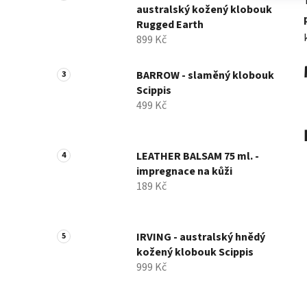
australský kožený klobouk
Rugged Earth
899 Kč
BARROW - slaměný klobouk
Scippis
499 Kč
LEATHER BALSAM 75 ml. -
impregnace na kůži
189 Kč
IRVING - australský hnědý
kožený klobouk Scippis
999 Kč