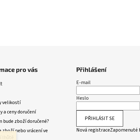
mace pro vás
Přihlášení
E-mail
t
Heslo
 velikostí
 a ceny doručení
PŘIHLÁSIT SE
m bude zboží doručené?
Nová registrace
Zapomenuté 
 zboží nebo vrácení ve
í lhůtě