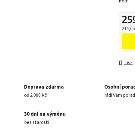
Kód:
25
214,0
Měrná 
Tisk
Doprava zdarma
Osobní pora
od 2 000 Kč
rádi Vám pora
30 dní na výměnu
bez starostí