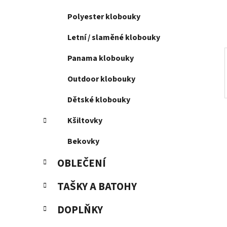
í
p
Polyester klobouky
a
Letní / slaměné klobouky
n
e
Panama klobouky
l
Outdoor klobouky
Dětské klobouky
Kšiltovky
Bekovky
OBLEČENÍ
TAŠKY A BATOHY
DOPLŇKY