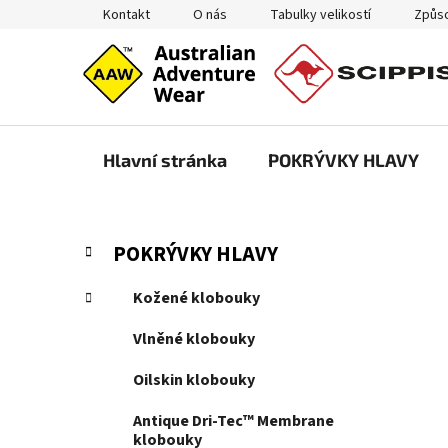
Přejít
Kontakt
O nás
Tabulky velikostí
Způso
na
obsah
Hlavní stránka
POKRÝVKY HLAVY
P
K
Přeskočit
POKRÝVKY HLAVY
a
kategorie
o
t
s
Kožené klobouky
e
t
g
Vlněné klobouky
r
o
a
r
Oilskin klobouky
i
n
e
Antique Dri-Tec™ Membrane
n
klobouky