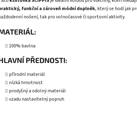
Tato
kšiltovka SCIPPIS
je ideální volbou pro všechny, kteří hledají
praktický, funkční a zároveň módní doplněk
, který se hodí jak p
každodenní nošení, tak pro volnočasové či sportovní aktivity.
MATERIÁL:
100% bavlna
HLAVNÍ PŘEDNOSTI:
přírodní materiál
nízká hmotnost
prodyšný a odolný materiál
vzadu nastavitelný popruh