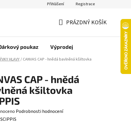
Přihlášení
Registrace
oží nebo vrácení ve 14denní lhůtě
Platba objednávky kartou
PRÁZDNÝ KOŠÍK
NÁKUPNÍ
KOŠÍK
Dárkový poukaz
Výprodej
ÝVKY HLAVY
/
CANVAS CAP - hnědá bavlněná kšiltovka
NVAS CAP - hnědá
lněná kšiltovka
PPIS
né
noceno
Podrobnosti hodnocení
ení
:
SCIPPIS
tu