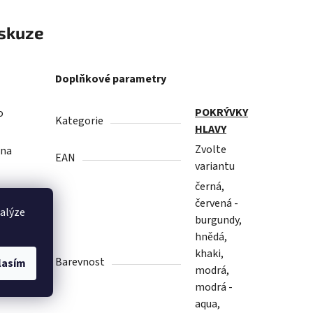
skuze
Doplňkové parametry
POKRÝVKY
o
Kategorie
HLAVY
Zvolte
 na
EAN
variantu
černá,
červená -
nalýze
burgundy,
hnědá,
 a
khaki,
ti,
Barevnost
lasím
modrá,
modrá -
aqua,