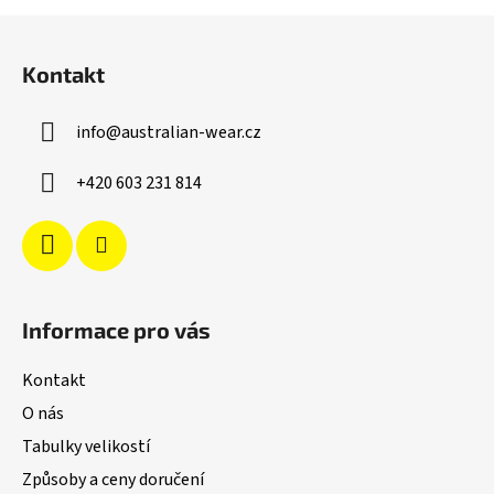
Z
á
Kontakt
p
a
info
@
australian-wear.cz
t
í
+420 603 231 814
Informace pro vás
Kontakt
O nás
Tabulky velikostí
Způsoby a ceny doručení