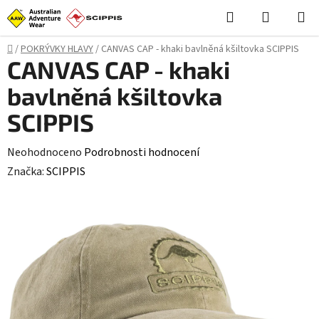
Přejít
Hledat
NÁKUPN
na
KOŠÍK
obsah
Domů
/
POKRÝVKY HLAVY
/
CANVAS CAP - khaki bavlněná kšiltovka SCIPPIS
CANVAS CAP - khaki
bavlněná kšiltovka
SCIPPIS
Průměrné
Neohodnoceno
Podrobnosti hodnocení
hodnocení
Značka:
SCIPPIS
produktu
je
0,0
z
5
hvězdiček.