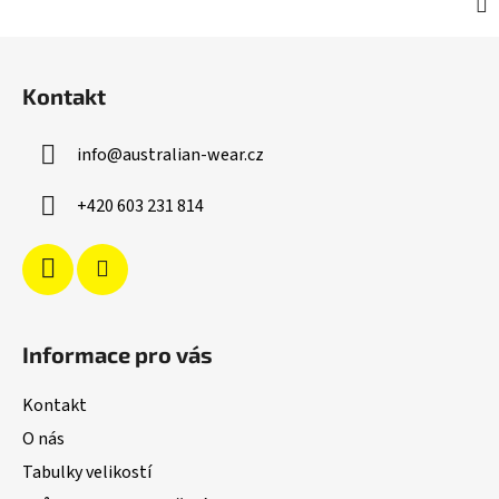
Z
á
Kontakt
p
a
info
@
australian-wear.cz
t
í
+420 603 231 814
Informace pro vás
Kontakt
O nás
Tabulky velikostí