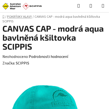
Přejít
Hledat
NÁKUPN
na
KOŠÍK
obsah
Domů
/
POKRÝVKY HLAVY
/
CANVAS CAP - modrá aqua bavlněná kšiltovka
SCIPPIS
CANVAS CAP - modrá aqua
bavlněná kšiltovka
SCIPPIS
Průměrné
Neohodnoceno
Podrobnosti hodnocení
hodnocení
Značka:
SCIPPIS
produktu
je
0,0
z
5
hvězdiček.