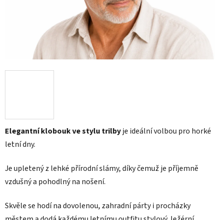
Elegantní klobouk ve stylu trilby
je ideální volbou pro horké
letní dny.
Je upletený z lehké přírodní slámy, díky čemuž je příjemně
vzdušný a pohodlný na nošení.
Skvěle se hodí na dovolenou, zahradní párty i procházky
městem a dodá každému letnímu outfitu stylový, ležérní