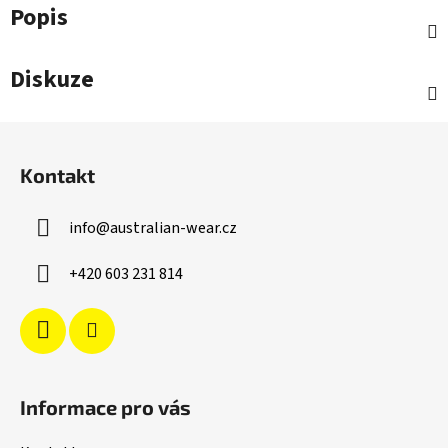
Popis
Diskuze
Z
á
Kontakt
p
a
info
@
australian-wear.cz
t
í
+420 603 231 814
Informace pro vás