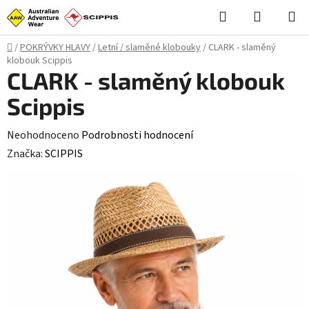
Přejít
Hledat
NÁKUPN
na
KOŠÍK
obsah
Domů
/
POKRÝVKY HLAVY
/
Letní / slaměné klobouky
/
CLARK - slaměný
klobouk Scippis
CLARK - slaměný klobouk
Scippis
Průměrné
Neohodnoceno
Podrobnosti hodnocení
hodnocení
Značka:
SCIPPIS
produktu
je
0,0
z
5
hvězdiček.