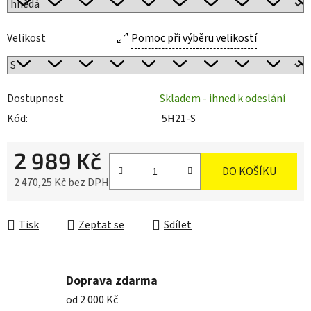
Velikost
Pomoc při výběru velikostí
Dostupnost
Skladem - ihned k odeslání
Kód:
5H21-S
2 989 Kč
DO KOŠÍKU
2 470,25 Kč bez DPH
Měrná cena:
Tisk
Zeptat se
Sdílet
Doprava zdarma
od 2 000 Kč