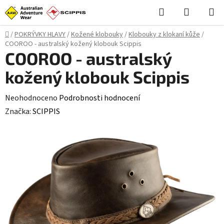
Přejít
Hledat
NÁKUPN
na
KOŠÍK
obsah
Domů
/
POKRÝVKY HLAVY
/
Kožené klobouky
/
Klobouky z klokaní kůže
/
COOROO - australský kožený klobouk Scippis
COOROO - australský
kožený klobouk Scippis
Průměrné
Neohodnoceno
Podrobnosti hodnocení
hodnocení
Značka:
SCIPPIS
produktu
je
0,0
z
5
hvězdiček.