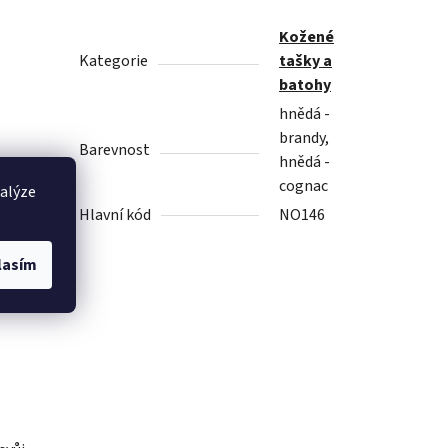
Kožené
Kategorie
tašky a
batohy
hnědá -
brandy,
Barevnost
hnědá -
cognac
nalýze
Hlavní kód
NO146
lasím