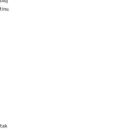
svůj
tinu.
 tak