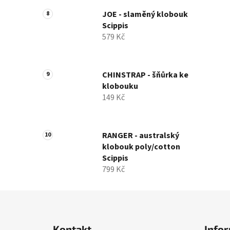
JOE - slaměný klobouk
Scippis
579 Kč
CHINSTRAP - šňůrka ke
klobouku
149 Kč
RANGER - australský
klobouk poly/cotton
Scippis
799 Kč
Z
á
Kontakt
Infor