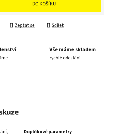
cena:
DO KOŠÍKU
Zeptat se
Sdílet
denství
Vše máme skladem
díme
rychlé odeslání
skuze
ání,
Doplňkové parametry