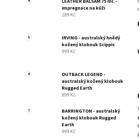
LEATHER BALSAM 75 ml. -
impregnace na kůži
189 Kč
IRVING - australský hnědý
kožený klobouk Scippis
999 Kč
OUTBACK LEGEND -
australský kožený klobouk
Rugged Earth
899 Kč
BARRINGTON - australský
kožený klobouk Rugged
Earth
999 Kč