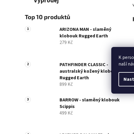
Výprodej
Top 10 produktů
ARIZONA MAN - slaměný
klobouk Rugged Earth
279 Kč
K perso
naší ná
PATHFINDER CLASSIC -
australský kožený klobouk
Rugged Earth
Nast
899 Kč
BARROW - slaměný klobouk
Scippis
499 Kč