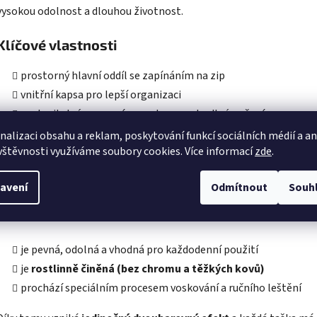
vysokou odolnost a dlouhou životnost.
Klíčové vlastnosti
prostorný hlavní oddíl se zapínáním na zip
vnitřní kapsa pro lepší organizaci
nastavitelný ramenní popruh pro pohodlné nošení
voděodolná podšívka
nalizaci obsahu a reklam, poskytování funkcí sociálních médií a a
vštěvnosti využíváme soubory cookies. Více informací
zde
.
kovové prvky v elegantní antické mosazi (bez niklu)
Prémiový materiál a unikátní vzhled
avení
Odmítnout
Souh
Taška je vyrobena ze
100% hovězí kůže (tloušťka 1,8 mm)
, která:
je pevná, odolná a vhodná pro každodenní použití
je
rostlinně činěná (bez chromu a těžkých kovů)
prochází speciálním procesem voskování a ručního leštění