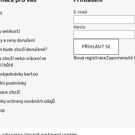
E-mail
t
Heslo
 velikostí
 a ceny doručení
PŘIHLÁSIT SE
m bude zboží doručené?
Nová registrace
Zapomenuté 
 zboží nebo vrácení ve
í lhůtě
 objednávky kartou
ní podmínky
ace zboží
ky ochrany osobních údajů
op
a vyhrazena.
Upravit nastavení cookies