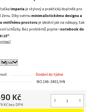
 taška
Imperia
je stylový a praktický doplněk pro
 ženu. Díky svému
minimalistickému designu a
ek.
u vnitřnímu prostoru
je ideální jak na nákupy, tak
ovní schůzky. Bez problémů pojme i
notebook do
ti 15"
.
formací
nost
Dodání do týdne
NO.146-3401/HN
490 Kč
74 Kč bez DPH