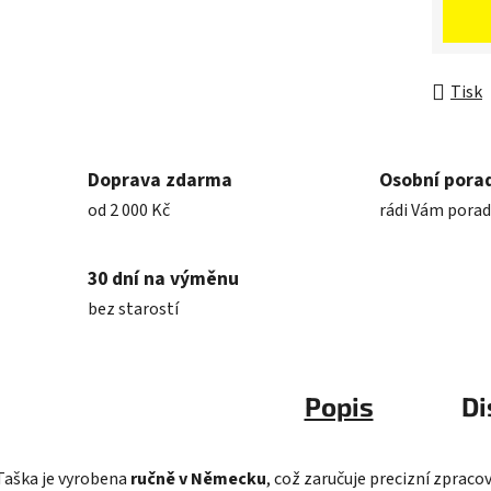
Měrná 
Tisk
Doprava zdarma
Osobní pora
od 2 000 Kč
rádi Vám pora
30 dní na výměnu
bez starostí
Popis
Di
Taška je vyrobena
ručně v Německu
, což zaručuje precizní zpracov