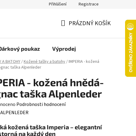
Přihlášení
Registrace
oží nebo vrácení ve 14denní lhůtě
Platba objednávky kartou
PRÁZDNÝ KOŠÍK
NÁKUPNÍ
KOŠÍK
Dárkový poukaz
Výprodej
Y A BATOHY
/
Kožené tašky a batohy
/
IMPERIA - kožená
gnac taška Alpenleder
ERIA - kožená hnědá-
nac taška Alpenleder
né
noceno
Podrobnosti hodnocení
ení
:
ALPENLEDER
tu
á kožená taška Imperia – elegantní
storná na každý den