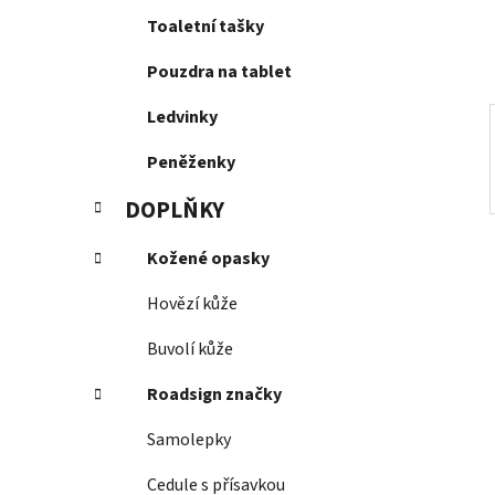
í
Toaletní tašky
p
a
Pouzdra na tablet
n
e
Ledvinky
l
Peněženky
DOPLŇKY
Kožené opasky
Hovězí kůže
Buvolí kůže
Roadsign značky
Samolepky
Cedule s přísavkou