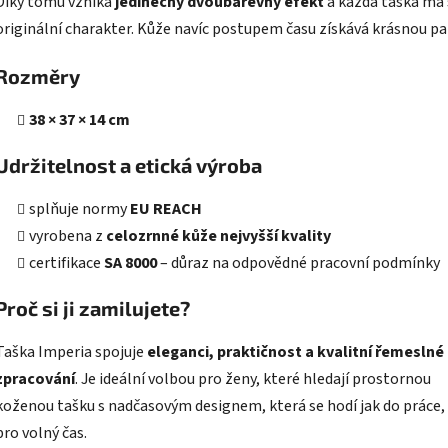
Díky tomu vzniká
jedinečný dvoubarevný efekt
a každá taška má 
originální charakter. Kůže navíc postupem času získává krásnou pa
Rozměry
38 × 37 × 14 cm
Udržitelnost a etická výroba
splňuje normy
EU REACH
vyrobena z
celozrnné kůže nejvyšší kvality
certifikace
SA 8000
– důraz na odpovědné pracovní podmínky
Proč si ji zamilujete?
Taška Imperia spojuje
eleganci, praktičnost a kvalitní řemeslné
zpracování
. Je ideální volbou pro ženy, které hledají prostornou
koženou tašku s nadčasovým designem, která se hodí jak do práce,
pro volný čas.