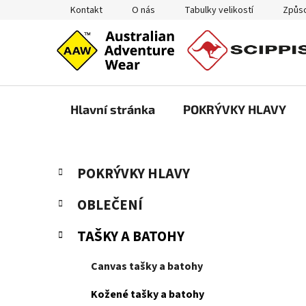
Přejít
Kontakt
O nás
Tabulky velikostí
Způso
na
obsah
Hlavní stránka
POKRÝVKY HLAVY
P
K
Přeskočit
POKRÝVKY HLAVY
a
kategorie
o
t
s
OBLEČENÍ
e
t
g
TAŠKY A BATOHY
r
o
a
r
Canvas tašky a batohy
i
n
e
n
Kožené tašky a batohy