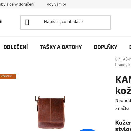
by a ceny doručení
Kdy vám bude zboží doručené?
Výměna zb
OBLEČENÍ
TAŠKY A BATOHY
DOPLŇKY
Domů
/
TAŠK
brandy k
KAN
VÝPRODEJ
kož
Průměr
Neohod
hodnoc
Značka
produk
Kožen
je
stylo