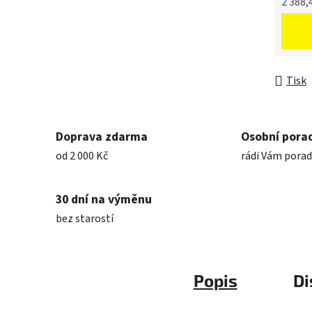
2 388,
Měrná 
Tisk
Doprava zdarma
Osobní pora
od 2 000 Kč
rádi Vám pora
30 dní na výměnu
bez starostí
Popis
Di