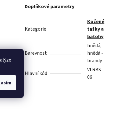
Doplňkové parametry
Kožené
Kategorie
tašky a
batohy
hnědá,
Barevnost
hnědá -
nalýze
brandy
VLRBS-
Hlavní kód
06
lasím