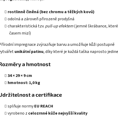
rostlinně činěná (bez chromu a těžkých kovů)
odolná a zároveň přirozeně prodyšná
charakteristická tzv.
pull-up efektem
(jemné škrábance, které
časem mizí)
Přírodní impregnace zvýrazňuje barvu a umožňuje kůži postupně
vytvářet
unikátní patinu
, díky které je každá taška naprosto jedin
Rozměry a hmotnost
34 × 29 × 9 cm
hmotnost: 1,0 kg
Udržitelnost a certifikace
splňuje normy
EU REACH
vyrobeno z
celozrnné kůže nejvyšší kvality