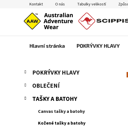
Přejít
Kontakt
O nás
Tabulky velikostí
Způso
na
obsah
Hlavní stránka
POKRÝVKY HLAVY
P
K
Přeskočit
POKRÝVKY HLAVY
a
kategorie
o
t
s
OBLEČENÍ
e
t
g
TAŠKY A BATOHY
r
o
a
r
Canvas tašky a batohy
i
n
e
n
Kožené tašky a batohy