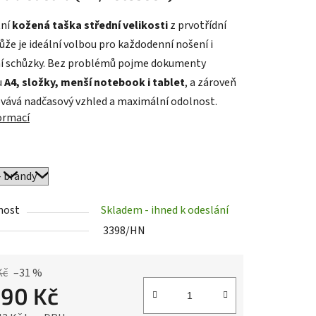
tní
kožená taška střední velikosti
z prvotřídní
ůže je ideální volbou pro každodenní nošení i
ek.
í schůzky. Bez problémů pojme dokumenty
u
A4, složky, menší notebook i tablet
, a zároveň
ovává nadčasový vzhled a maximální odolnost.
formací
nost
Skladem - ihned k odeslání
3398/HN
Kč
–31 %
890 Kč