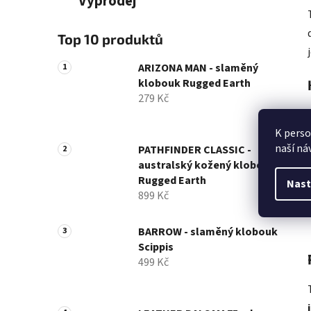
Výprodej
Top 10 produktů
ARIZONA MAN - slaměný
klobouk Rugged Earth
279 Kč
K perso
naší ná
PATHFINDER CLASSIC -
australský kožený klobouk
Rugged Earth
Nast
899 Kč
BARROW - slaměný klobouk
Scippis
499 Kč