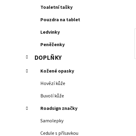
í
Toaletní tašky
p
a
Pouzdra na tablet
n
e
Ledvinky
l
Peněženky
DOPLŇKY
Kožené opasky
Hovězí kůže
Buvolí kůže
Roadsign značky
Samolepky
Cedule s přísavkou