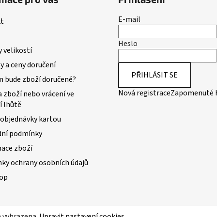
E-mail
t
Heslo
 velikostí
 a ceny doručení
PŘIHLÁSIT SE
m bude zboží doručené?
Nová registrace
Zapomenuté 
 zboží nebo vrácení ve
í lhůtě
 objednávky kartou
ní podmínky
ace zboží
ky ochrany osobních údajů
op
a vyhrazena.
Upravit nastavení cookies