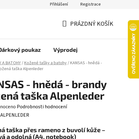
Přihlášení
Registrace
oží nebo vrácení ve 14denní lhůtě
Platba objednávky kartou
PRÁZDNÝ KOŠÍK
NÁKUPNÍ
KOŠÍK
Dárkový poukaz
Výprodej
Y A BATOHY
/
Kožené tašky a batohy
/
KANSAS - hnědá -
ožená taška Alpenleder
SAS - hnědá - brandy
ená taška Alpenleder
né
noceno
Podrobnosti hodnocení
ení
:
ALPENLEDER
tu
á taška přes rameno z buvolí kůže –
vá a odolná (A4, notebook)