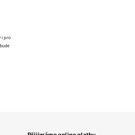
 i pro
 bude
Přijímáme online platby