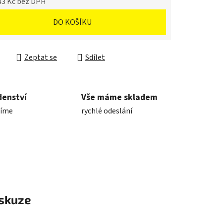
43 Kč bez DPH
cena:
DO KOŠÍKU
Zeptat se
Sdílet
denství
Vše máme skladem
díme
rychlé odeslání
skuze