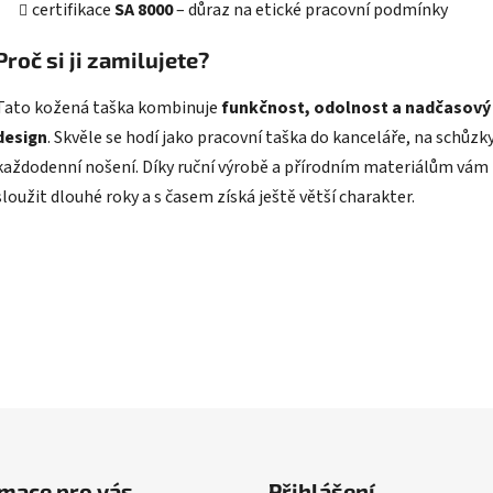
certifikace
SA 8000
– důraz na etické pracovní podmínky
Proč si ji zamilujete?
Tato kožená taška kombinuje
funkčnost, odolnost a nadčasový
design
. Skvěle se hodí jako pracovní taška do kanceláře, na schůzky
každodenní nošení. Díky ruční výrobě a přírodním materiálům vám
sloužit dlouhé roky a s časem získá ještě větší charakter.
mace pro vás
Přihlášení