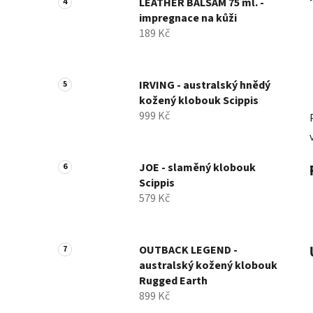
LEATHER BALSAM 75 ml. -
impregnace na kůži
189 Kč
IRVING - australský hnědý
kožený klobouk Scippis
999 Kč
JOE - slaměný klobouk
Scippis
579 Kč
OUTBACK LEGEND -
australský kožený klobouk
Rugged Earth
899 Kč