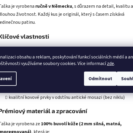
Taška je vyrobena
ručně v Německu
, s důrazem na detail, kvalitu a
dlouhou životnost. Každý kus je originál, který s časem získává
jedinečnou patinu.
Klíčové vlastnosti
prostorný hlavní oddíl se zapínáním na zip
nalizaci obsahu a reklam, poskytování funkcí sociálních médií a a
přední klopa s magnetickým zapínáním
vštěvnosti využíváme soubory cookies. Více informací
zde
.
přední a zadní kapsa na zip pro rychlý přístup
vnitřní kapsa na mobilní telefon
avení
Odmítnout
Souh
nastavitelný a zesílený kožený ramenní popruh
voděodolná podšívka
kvalitní kovové prvky v odstínu antické mosazi (bez niklu)
Prémiový materiál a zpracování
Taška je vyrobena ze
100% buvolí kůže (2 mm silná, matná,
impregnovaná)
, která je: