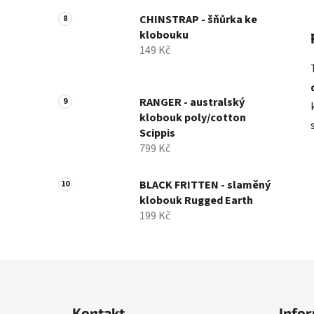
CHINSTRAP - šňůrka ke
klobouku
149 Kč
RANGER - australský
klobouk poly/cotton
Scippis
799 Kč
BLACK FRITTEN - slaměný
klobouk Rugged Earth
199 Kč
Z
á
Kontakt
Infor