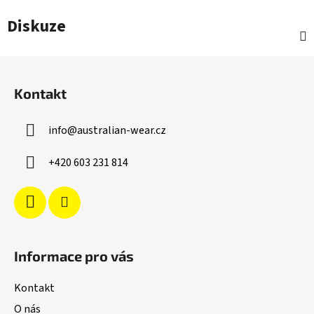
Diskuze
Z
á
Kontakt
p
a
info
@
australian-wear.cz
t
í
+420 603 231 814
Informace pro vás
Kontakt
O nás