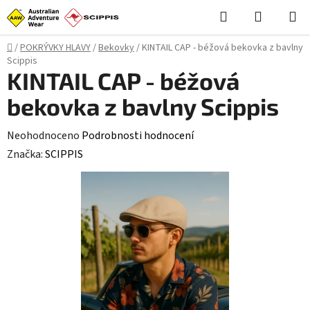
Přejít
Hledat
NÁKUPN
na
KOŠÍK
obsah
Domů
/
POKRÝVKY HLAVY
/
Bekovky
/
KINTAIL CAP - béžová bekovka z bavlny
Scippis
KINTAIL CAP - béžová
bekovka z bavlny Scippis
Průměrné
Neohodnoceno
Podrobnosti hodnocení
hodnocení
Značka:
SCIPPIS
produktu
je
0,0
z
5
hvězdiček.