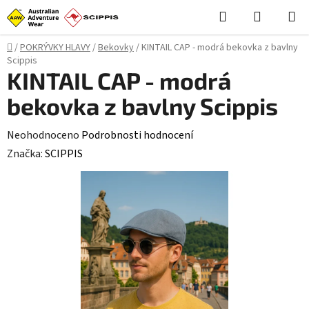
Přejít
Hledat
NÁKUPN
na
KOŠÍK
obsah
Domů
/
POKRÝVKY HLAVY
/
Bekovky
/
KINTAIL CAP - modrá bekovka z bavlny
Scippis
KINTAIL CAP - modrá
bekovka z bavlny Scippis
Průměrné
Neohodnoceno
Podrobnosti hodnocení
hodnocení
Značka:
SCIPPIS
produktu
je
0,0
z
5
hvězdiček.