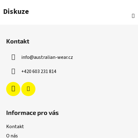
Diskuze
Z
á
Kontakt
p
a
info
@
australian-wear.cz
t
í
+420 603 231 814
Informace pro vás
Kontakt
O nás