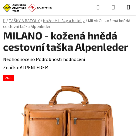
Přejít
Hledat
NÁKUPN
na
KOŠÍK
obsah
Domů
/
TAŠKY A BATOHY
/
Kožené tašky a batohy
/
MILANO - kožená hnědá
cestovní taška Alpenleder
MILANO - kožená hnědá
cestovní taška Alpenleder
Průměrné
Neohodnoceno
Podrobnosti hodnocení
hodnocení
Značka:
ALPENLEDER
produktu
AKCE
je
0,0
z
5
hvězdiček.