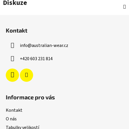
Diskuze
Z
á
Kontakt
p
a
info
@
australian-wear.cz
t
í
+420 603 231 814
Informace pro vás
Kontakt
O nás
Tabulky velikostí