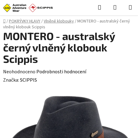
Přejít
Hledat
NÁKUPN
na
KOŠÍK
obsah
Domů
/
POKRÝVKY HLAVY
/
Vlněné klobouky
/
MONTERO - australský černý
vlněný klobouk Scippis
MONTERO - australský
černý vlněný klobouk
Scippis
Průměrné
Neohodnoceno
Podrobnosti hodnocení
hodnocení
Značka:
SCIPPIS
produktu
je
0,0
z
5
hvězdiček.