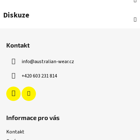
Diskuze
Z
á
Kontakt
p
a
info
@
australian-wear.cz
t
í
+420 603 231 814
Informace pro vás
Kontakt