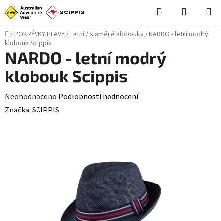
Přejít
Hledat
NÁKUPN
na
KOŠÍK
obsah
Domů
/
POKRÝVKY HLAVY
/
Letní / slaměné klobouky
/
NARDO - letní modrý
klobouk Scippis
NARDO - letní modrý
klobouk Scippis
Průměrné
Neohodnoceno
Podrobnosti hodnocení
hodnocení
Značka:
SCIPPIS
produktu
je
0,0
z
5
hvězdiček.