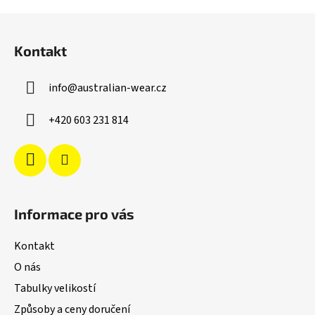
Z
á
Kontakt
p
a
info
@
australian-wear.cz
t
í
+420 603 231 814
Informace pro vás
Kontakt
O nás
Tabulky velikostí
Způsoby a ceny doručení