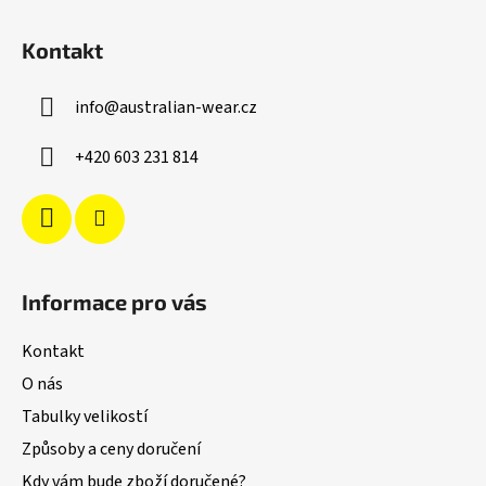
Z
á
Kontakt
p
a
info
@
australian-wear.cz
t
í
+420 603 231 814
Informace pro vás
Kontakt
O nás
Tabulky velikostí
Způsoby a ceny doručení
Kdy vám bude zboží doručené?