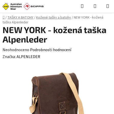
Přejít
Hledat
NÁKUPN
na
KOŠÍK
obsah
Domů
/
TAŠKY A BATOHY
/
Kožené tašky a batohy
/
NEW YORK - kožená
taška Alpenleder
NEW YORK - kožená taška
Alpenleder
Průměrné
Neohodnoceno
Podrobnosti hodnocení
hodnocení
Značka:
ALPENLEDER
produktu
je
0,0
z
5
hvězdiček.