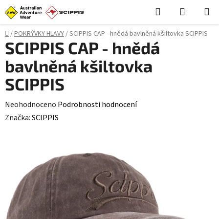
Přejít
Hledat
NÁKUPN
na
KOŠÍK
obsah
Domů
/
POKRÝVKY HLAVY
/
SCIPPIS CAP - hnědá bavlněná kšiltovka SCIPPIS
SCIPPIS CAP - hnědá
bavlněná kšiltovka
SCIPPIS
Průměrné
Neohodnoceno
Podrobnosti hodnocení
hodnocení
Značka:
SCIPPIS
produktu
je
0,0
z
5
hvězdiček.