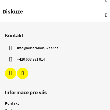
Diskuze
Z
á
Kontakt
p
a
info
@
australian-wear.cz
t
í
+420 603 231 814
Informace pro vás
Kontakt