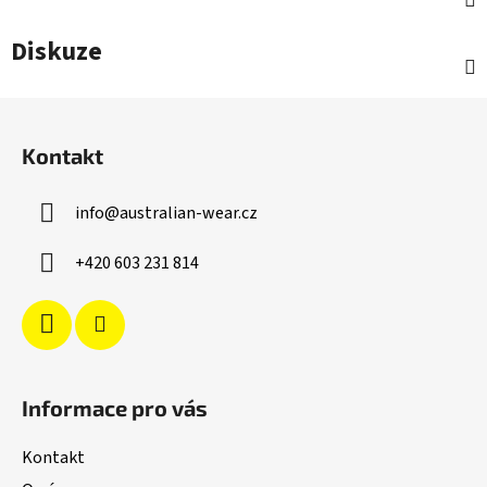
Diskuze
Z
á
Kontakt
p
a
info
@
australian-wear.cz
t
í
+420 603 231 814
Informace pro vás
Kontakt