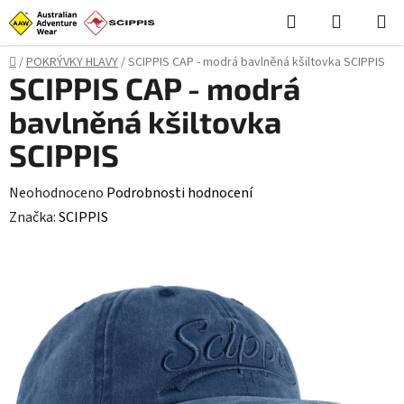
Přejít
Hledat
NÁKUPN
na
KOŠÍK
obsah
Domů
/
POKRÝVKY HLAVY
/
SCIPPIS CAP - modrá bavlněná kšiltovka SCIPPIS
SCIPPIS CAP - modrá
bavlněná kšiltovka
SCIPPIS
Průměrné
Neohodnoceno
Podrobnosti hodnocení
hodnocení
Značka:
SCIPPIS
produktu
je
0,0
z
5
hvězdiček.