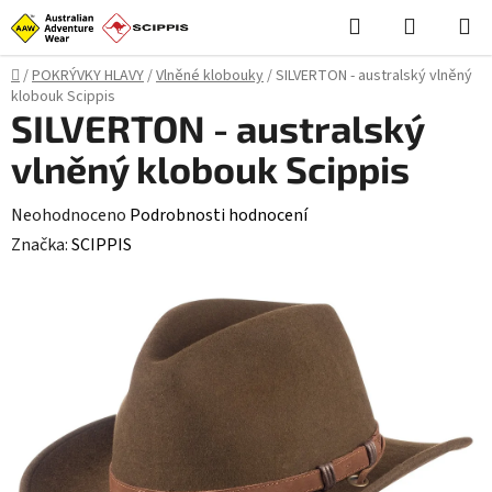
Přejít
Hledat
NÁKUPN
na
KOŠÍK
obsah
Domů
/
POKRÝVKY HLAVY
/
Vlněné klobouky
/
SILVERTON - australský vlněný
klobouk Scippis
SILVERTON - australský
vlněný klobouk Scippis
Průměrné
Neohodnoceno
Podrobnosti hodnocení
hodnocení
Značka:
SCIPPIS
produktu
je
0,0
z
5
hvězdiček.