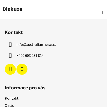
Diskuze
Z
á
Kontakt
p
a
info
@
australian-wear.cz
t
í
+420 603 231 814
Informace pro vás
Kontakt
O nás