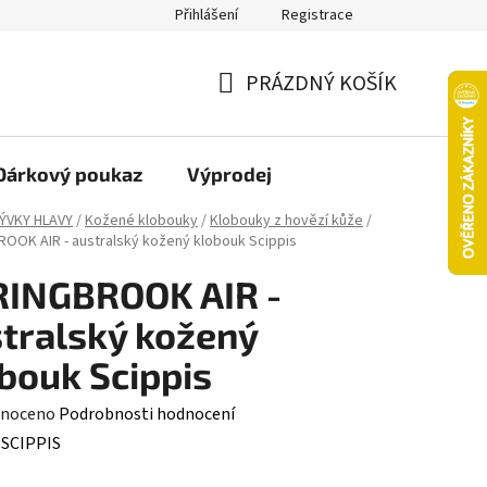
Přihlášení
Registrace
oží nebo vrácení ve 14denní lhůtě
Platba objednávky kartou
PRÁZDNÝ KOŠÍK
NÁKUPNÍ
KOŠÍK
Dárkový poukaz
Výprodej
ÝVKY HLAVY
/
Kožené klobouky
/
Klobouky z hovězí kůže
/
OOK AIR - australský kožený klobouk Scippis
RINGBROOK AIR -
tralský kožený
bouk Scippis
né
noceno
Podrobnosti hodnocení
ení
:
SCIPPIS
tu