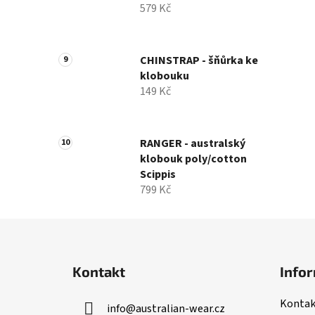
579 Kč
CHINSTRAP - šňůrka ke
klobouku
149 Kč
RANGER - australský
klobouk poly/cotton
Scippis
799 Kč
Z
á
Kontakt
Infor
p
a
Kontak
info
@
australian-wear.cz