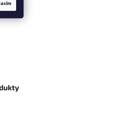
lasím
odukty