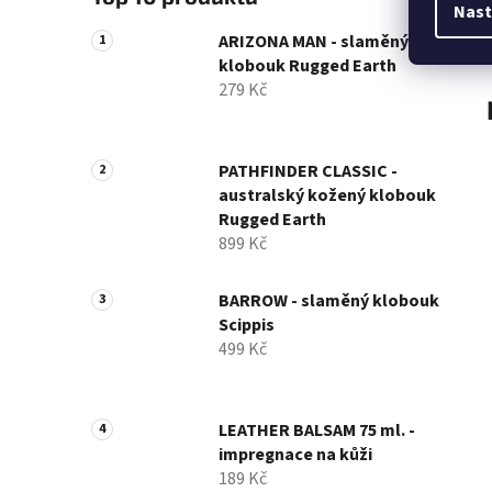
Nast
ARIZONA MAN - slaměný
klobouk Rugged Earth
279 Kč
PATHFINDER CLASSIC -
australský kožený klobouk
Rugged Earth
899 Kč
BARROW - slaměný klobouk
Scippis
499 Kč
LEATHER BALSAM 75 ml. -
impregnace na kůži
189 Kč