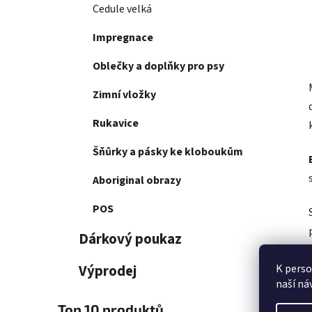
Cedule velká
Impregnace
Oblečky a doplňky pro psy
Zimní vložky
Rukavice
Šňůrky a pásky ke kloboukům
Aboriginal obrazy
POS
Dárkový poukaz
K perso
Výprodej
naší ná
Top 10 produktů