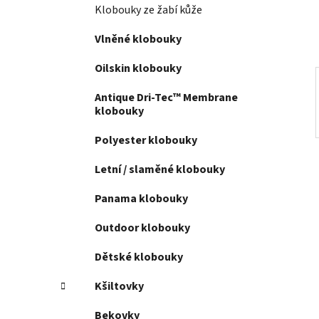
í
Klobouky ze žabí kůže
p
a
Vlněné klobouky
n
Oilskin klobouky
e
l
Antique Dri-Tec™ Membrane
klobouky
Polyester klobouky
Letní / slaměné klobouky
Panama klobouky
Outdoor klobouky
Dětské klobouky
Kšiltovky
Bekovky