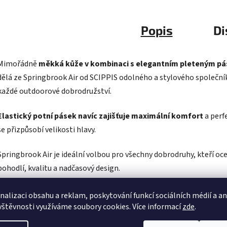
Popis
Di
Mimořádně
měkká kůže v kombinaci s elegantním pleteným p
dělá ze Springbrook Air od SCIPPIS odolného a stylového společní
každé outdoorové dobrodružství.
Elastický potní pásek navíc zajišťuje maximální komfort
a perf
se přizpůsobí velikosti hlavy.
Springbrook Air je ideální volbou pro všechny dobrodruhy, kteří oc
pohodlí, kvalitu a nadčasový design.
šířka krempy: cca 6,5 cm
nalizaci obsahu a reklam, poskytování funkcí sociálních médií a a
vštěvnosti využíváme soubory cookies. Více informací
zde
.
výška koruny: cca 10 cm