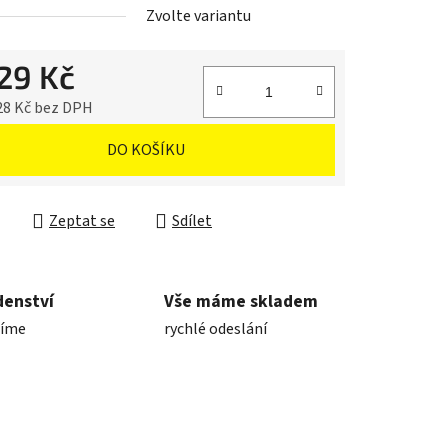
Zvolte variantu
629 Kč
28 Kč bez DPH
cena:
DO KOŠÍKU
Zeptat se
Sdílet
denství
Vše máme skladem
díme
rychlé odeslání