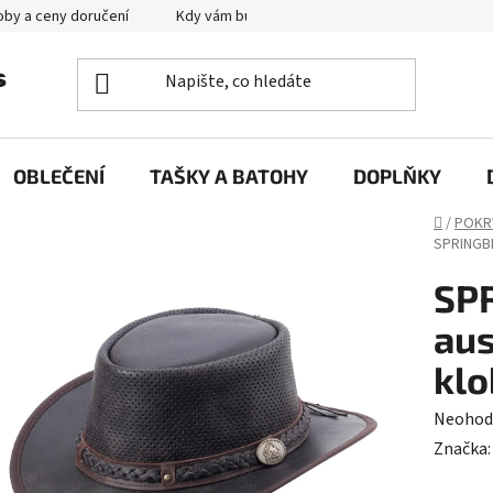
by a ceny doručení
Kdy vám bude zboží doručené?
Výměna zb
OBLEČENÍ
TAŠKY A BATOHY
DOPLŇKY
Domů
/
POKR
SPRINGBR
SP
aus
klo
Průměr
Neohod
hodnoc
Značka
produk