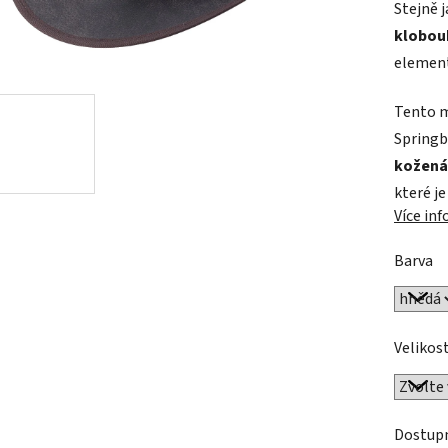
Stejně 
je
klobouk
0,0
element
z
5
Tento m
hvězdič
Springb
kožená
které j
Více in
Barva
Velikos
Dostup