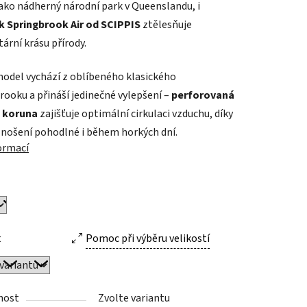
jako nádherný národní park v Queenslandu, i
 Springbrook Air od SCIPPIS
ztělesňuje
ární krásu přírody.
odel vychází z oblíbeného klasického
ek.
rooku a přináší jedinečné vylepšení –
perforovaná
 koruna
zajišťuje optimální cirkulaci vzduchu, díky
e nošení pohodlné i během horkých dní.
formací
t
Pomoc při výběru velikostí
nost
Zvolte variantu