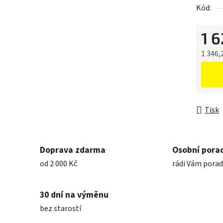
Kód:
1 
1 346,
Měrná 
Tisk
Doprava zdarma
Osobní pora
od 2 000 Kč
rádi Vám pora
30 dní na výměnu
bez starostí