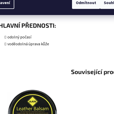
MATERIÁL:
avení
Odmítnout
Souh
100% hovězí kůže
HLAVNÍ PŘEDNOSTI:
odolný počasí
voděodolná úprava kůže
Související pr