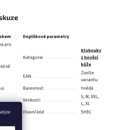
skuze
áskem
Doplňkové parametry
ka pro
Klobouky
Kategorie
z hovězí
kůže
ektně
Zvolte
EAN
variantu
Barevnost
hnědá
ení
S, M, XXL,
Velikosti
L, XL
nalýze
Hlavní kód
5H91