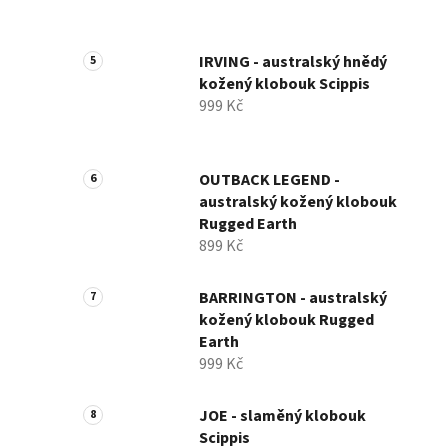
IRVING - australský hnědý
kožený klobouk Scippis
999 Kč
OUTBACK LEGEND -
australský kožený klobouk
Rugged Earth
899 Kč
BARRINGTON - australský
kožený klobouk Rugged
Earth
999 Kč
JOE - slaměný klobouk
Scippis