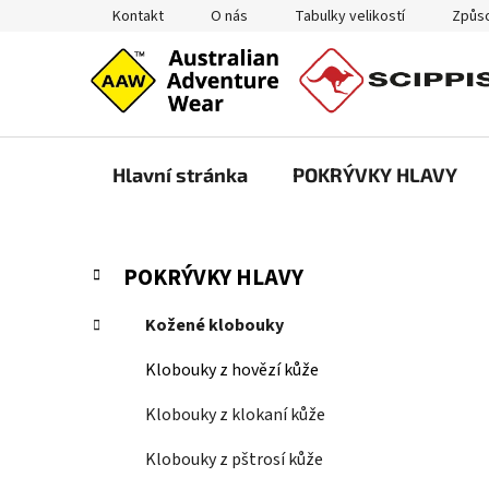
Přejít
Kontakt
O nás
Tabulky velikostí
Způso
na
obsah
Hlavní stránka
POKRÝVKY HLAVY
P
K
Přeskočit
POKRÝVKY HLAVY
a
kategorie
o
t
s
Kožené klobouky
e
t
g
Klobouky z hovězí kůže
r
o
a
r
Klobouky z klokaní kůže
i
n
e
Klobouky z pštrosí kůže
n