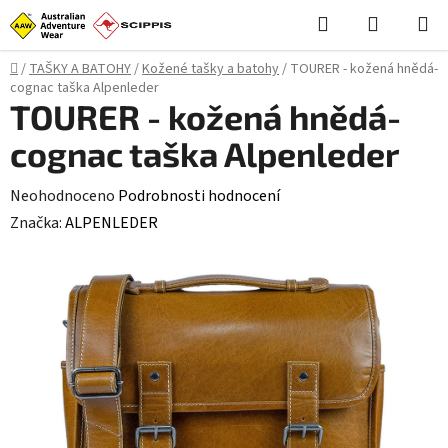
Přejít
Hledat
NÁKUPN
na
KOŠÍK
obsah
Domů
/
TAŠKY A BATOHY
/
Kožené tašky a batohy
/
TOURER - kožená hnědá-
cognac taška Alpenleder
TOURER - kožená hnědá-
cognac taška Alpenleder
Průměrné
Neohodnoceno
Podrobnosti hodnocení
hodnocení
Značka:
ALPENLEDER
produktu
je
0,0
z
5
hvězdiček.