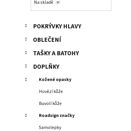
Na skladě
17
p
a
n
K
Přeskočit
POKRÝVKY HLAVY
e
a
kategorie
t
l
OBLEČENÍ
e
g
TAŠKY A BATOHY
o
r
DOPLŇKY
i
e
Kožené opasky
Hovězí kůže
Buvolí kůže
Roadsign značky
Samolepky