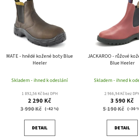
p
i
s
p
r
o
d
MATE - hnědé kožené boty Blue
JACKAROO - růžové kož
u
Heeler
Blue Heeler
k
t
Skladem - ihned k odeslání
Skladem - ihned k od
ů
1 892,56 Kč bez DPH
2 966,94 Kč bez DP
2 290 Kč
3 590 Kč
3 990 Kč
5 190 Kč
(–42 %)
(–30 
DETAIL
DETAIL