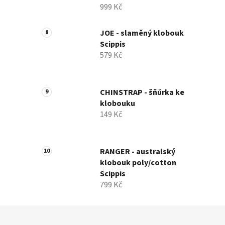
999 Kč
JOE - slaměný klobouk
Scippis
579 Kč
CHINSTRAP - šňůrka ke
klobouku
149 Kč
RANGER - australský
klobouk poly/cotton
Scippis
799 Kč
Z