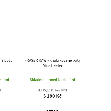
né boty
FRASER RAW - khaki kožené boty
Blue Heeler
eslání
Skladem - ihned k odeslání
H
4 289,26 Kč bez DPH
5 190 Kč