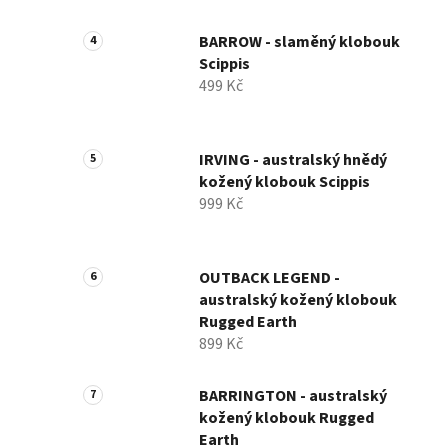
BARROW - slaměný klobouk
Scippis
499 Kč
IRVING - australský hnědý
kožený klobouk Scippis
999 Kč
OUTBACK LEGEND -
australský kožený klobouk
Rugged Earth
899 Kč
BARRINGTON - australský
kožený klobouk Rugged
Earth