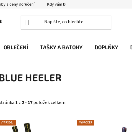
by a ceny doručení
Kdy vám bude zboží doručené?
Výměna zb
OBLEČENÍ
TAŠKY A BATOHY
DOPLŇKY
BLUE HEELER
Stránka
1
z
2
-
17
položek celkem
V
VÝPRODEJ
VÝPRODEJ
ý