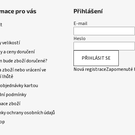
v
k
mace pro vás
Přihlášení
y
v
E-mail
t
ý
p
Heslo
i
 velikostí
s
 a ceny doručení
u
PŘIHLÁSIT SE
m bude zboží doručené?
Nová registrace
Zapomenuté 
 zboží nebo vrácení ve
í lhůtě
 objednávky kartou
ní podmínky
ace zboží
ky ochrany osobních údajů
op