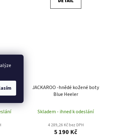
DETAIL
nalýze
né boty
JACKAROO -hnědé kožené boty
lasím
Blue Heeler
eslání
Skladem - ihned k odeslání
H
4 289,26 Kč bez DPH
5 190 Kč