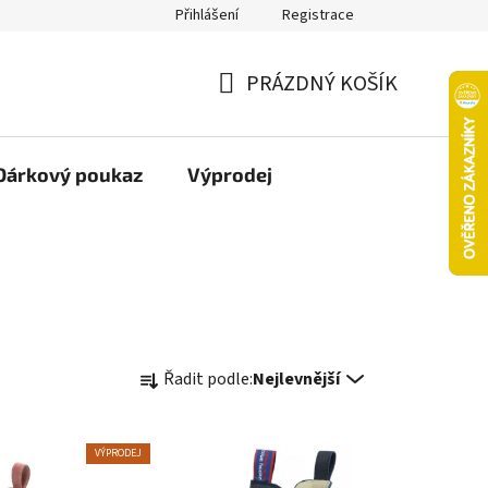
Přihlášení
Registrace
oží nebo vrácení ve 14denní lhůtě
Platba objednávky kartou
PRÁZDNÝ KOŠÍK
NÁKUPNÍ
KOŠÍK
Dárkový poukaz
Výprodej
Ř
Řadit podle:
Nejlevnější
a
z
e
VÝPRODEJ
n