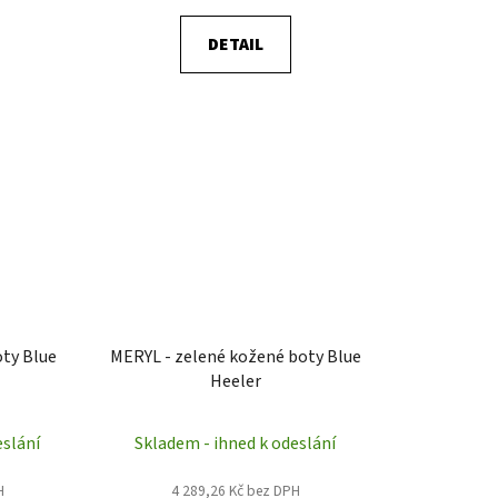
DETAIL
oty Blue
MERYL - zelené kožené boty Blue
Heeler
eslání
Skladem - ihned k odeslání
H
4 289,26 Kč bez DPH