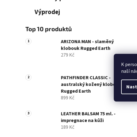
Výprodej
Top 10 produktů
ARIZONA MAN - slaměný
klobouk Rugged Earth
279 Kč
K perso
naší ná
PATHFINDER CLASSIC -
australský kožený klobouk
Nast
Rugged Earth
899 Kč
LEATHER BALSAM 75 ml. -
impregnace na kůži
189 Kč