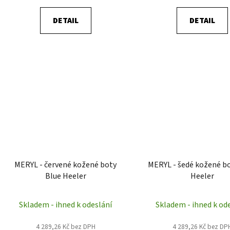
DETAIL
DETAIL
MERYL - červené kožené boty
MERYL - šedé kožené b
Blue Heeler
Heeler
Skladem - ihned k odeslání
Skladem - ihned k od
4 289,26 Kč bez DPH
4 289,26 Kč bez DP