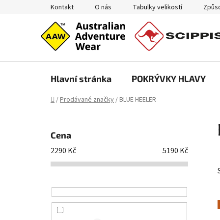
Přejít
Kontakt
O nás
Tabulky velikostí
Způso
na
obsah
Hlavní stránka
POKRÝVKY HLAVY
Domů
/
Prodávané značky
/
BLUE HEELER
P
o
Cena
s
2290
Kč
5190
Kč
t
r
a
n
n
í