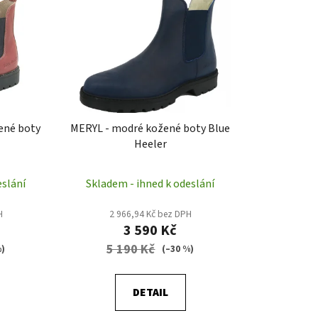
í
p
r
o
d
u
k
ené boty
MERYL - modré kožené boty Blue
t
Heeler
ů
eslání
Skladem - ihned k odeslání
H
2 966,94 Kč bez DPH
3 590 Kč
5 190 Kč
%)
(–30 %)
DETAIL