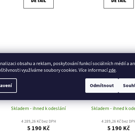
DETAIL
DETAIL
nalizaci obsahu a reklam, poskytování funkcí sociálních médií a a
vštěvnosti využíváme soubory cookies. Více informací
zde
.
FRASER RAW - šedé kožené boty
JACKAROO - černé kože
avení
Odmítnout
Souh
Blue Heeler
Blue Heeler
Skladem - ihned k odeslání
Skladem - ihned k od
4 289,26 Kč bez DPH
4 289,26 Kč bez DP
5 190 Kč
5 190 Kč