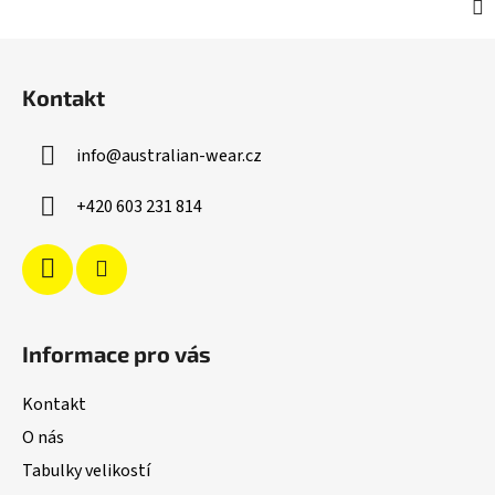
Z
á
Kontakt
p
a
info
@
australian-wear.cz
t
í
+420 603 231 814
Informace pro vás
Kontakt
O nás
Tabulky velikostí