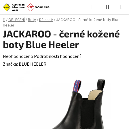
Přejít
Hledat
NÁKUPN
na
KOŠÍK
obsah
Domů
/
OBLEČENÍ
/
Boty
/
Dámské
/
JACKAROO - černé kožené boty Blue
Heeler
JACKAROO - černé kožené
boty Blue Heeler
Průměrné
Neohodnoceno
Podrobnosti hodnocení
hodnocení
Značka:
BLUE HEELER
produktu
je
0,0
z
5
hvězdiček.