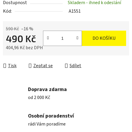
Dostupnost
Skladem - ihned k odeslání
Kód:
A1551
590 Kč
–16 %
490 Kč
DO KOŠÍKU
404,96 Kč bez DPH
Měrná cena:
Tisk
Zeptat se
Sdílet
Doprava zdarma
od 2 000 Kč
Osobní poradenství
rádi Vám poradíme