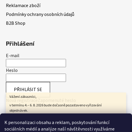
Reklamace zboží
Podmínky ochrany osobních údajů
B2B Shop
Přihlášení
E-mail
Heslo
PŘIHLÁSIT SE
Vážení zákazníci,
Nová registrace
Zapomenuté heslo
v termínu 4.– 6. 8. 2026 bude dočasně pozastaveno vyřizování
objednávek.
Všechny objednávky přijaté v tomto období začneme zpracovávat od 7.
Přijímáme online platby
K personalizaci obsahu a reklam, poskytování funkcí
8. 2026.
sociálních médií a analýze naší návštěvnosti využíváme