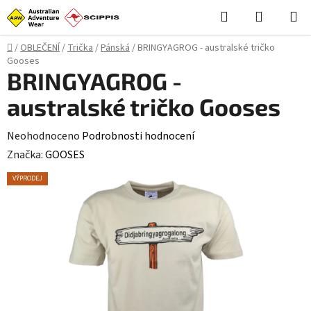
Přejít
Hledat
NÁKUPN
na
KOŠÍK
obsah
Domů
/
OBLEČENÍ
/
Trička
/
Pánská
/
BRINGYAGROG - australské tričko
Gooses
BRINGYAGROG -
australské tričko Gooses
Průměrné
Neohodnoceno
Podrobnosti hodnocení
hodnocení
Značka:
GOOSES
produktu
VÝPRODEJ
je
0,0
z
5
hvězdiček.