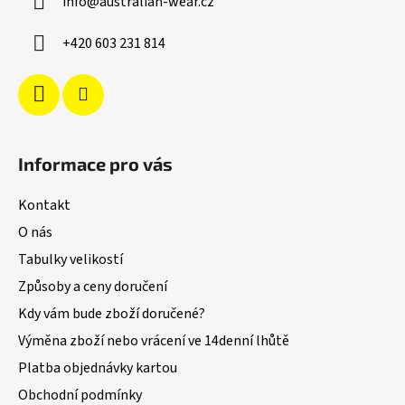
info
@
australian-wear.cz
t
í
+420 603 231 814
Informace pro vás
Kontakt
O nás
Tabulky velikostí
Způsoby a ceny doručení
Kdy vám bude zboží doručené?
Výměna zboží nebo vrácení ve 14denní lhůtě
Platba objednávky kartou
Obchodní podmínky