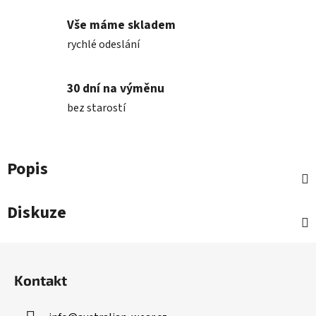
Vše máme skladem
rychlé odeslání
30 dní na výměnu
bez starostí
Popis
Diskuze
Z
á
Kontakt
p
a