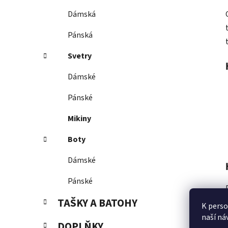
Dámská
Pánská
Svetry
Dámské
Pánské
Mikiny
Boty
Dámské
Pánské
TAŠKY A BATOHY
K perso
naší ná
DOPLŇKY