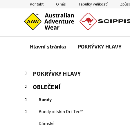
Přejít
Kontakt
O nás
Tabulky velikostí
Způso
na
obsah
Hlavní stránka
POKRÝVKY HLAVY
P
K
Přeskočit
POKRÝVKY HLAVY
a
kategorie
o
t
s
OBLEČENÍ
e
t
g
r
Bundy
o
a
r
Bundy oilskin Dri-Tec™
i
n
e
n
Dámské