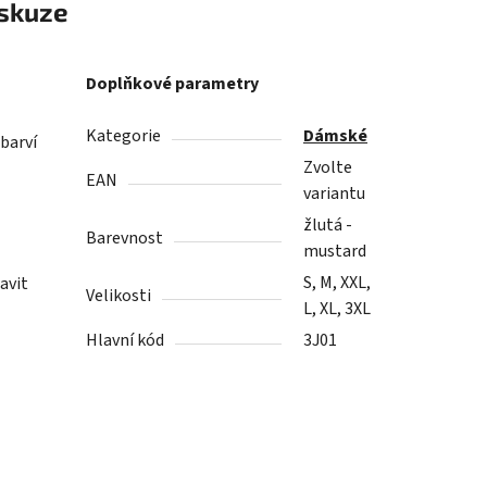
skuze
Doplňkové parametry
Kategorie
Dámské
barví
Zvolte
EAN
variantu
žlutá -
Barevnost
mustard
S, M, XXL,
avit
Velikosti
L, XL, 3XL
Hlavní kód
3J01