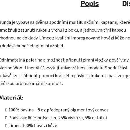
Popis
Di
Bunda je vybavena dvěma spodními multifunkčními kapsami, které
umožňují zasunutí rukou z vrchu i z boku, a jednou vnitřní kapsou
vhodnou na doklady. Límec z kvalitní impregnované hovězí kůže ne
a dodává bundě elegantní vzhled.
Odnímatelná pelerína a možnost připnutí zimní vložky z ovčí vlny
Merino Wool Liner 4L01 zvyšují univerzálnost modelu. Spodní část
rukávů lze stáhnout pomocí krátkého pásku s drukem a pas lze upr
šňůrkou pro maximální komfort.
Materiál:
100% bavlna – 8 oz předepraný pigmentový canvas
Podšívka: 60% polyester, 25% viskóza, 5% ostatní
Límec: 100% hovězí kůže