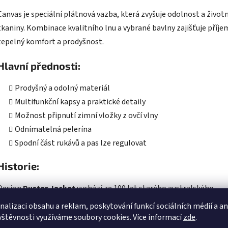
Canvas je speciální plátnová vazba, která zvyšuje odolnost a život
tkaniny. Kombinace kvalitního lnu a vybrané bavlny zajišťuje příj
tepelný komfort a prodyšnost.
Hlavní přednosti:
Prodyšný a odolný materiál
Multifunkční kapsy a praktické detaily
Možnost připnutí zimní vložky z ovčí vlny
Odnímatelná pelerína
Spodní část rukávů a pas lze regulovat
Historie:
Design
Duster Jacket
vychází ze 100 let starého australského
jezdeckého kabátu, který používali Stockmans, a zachovává autent
nalizaci obsahu a reklam, poskytování funkcí sociálních médií a a
vzhled i praktičnost původního modelu.
vštěvnosti využíváme soubory cookies. Více informací
zde
.