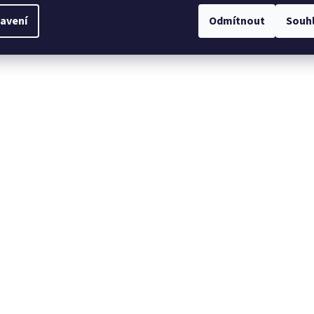
avení
Odmítnout
Souh