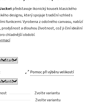
 Jacket
představuje ikonický kousek klasického
kého designu, který spojuje tradiční vzhled s
ek.
mi funkcemi. Vyrobena z odolného canvasu, nabízí
 prodyšnost a dlouhou životnost, což ji činí ideální
pro chladnější období.
formací
t
Pomoc při výběru velikostí
nost
Zvolte variantu
Zvolte variantu