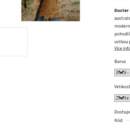
0,0
z
Duster
5
australs
hvězdič
moderní
pohodlí,
volbou 
Více in
Barva
Velikos
Dostup
Kód: