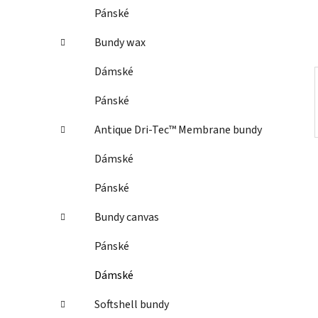
í
Pánské
p
a
Bundy wax
n
Dámské
e
l
Pánské
Antique Dri-Tec™ Membrane bundy
Dámské
Pánské
Bundy canvas
Pánské
Dámské
Softshell bundy