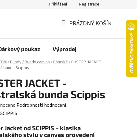
Přihlášení
Registrace
oží nebo vrácení ve 14denní lhůtě
Platba objednávky kartou
PRÁZDNÝ KOŠÍK
NÁKUPNÍ
KOŠÍK
Dárkový poukaz
Výprodej
ČENÍ
/
Bundy
/
Bundy canvas
/
Dámské
/
DUSTER JACKET -
ká bunda Scippis
STER JACKET -
tralská bunda Scippis
né
noceno
Podrobnosti hodnocení
ení
:
SCIPPIS
tu
r Jacket od
SCIPPIS
– klasika
alského stylu v canvas provedení