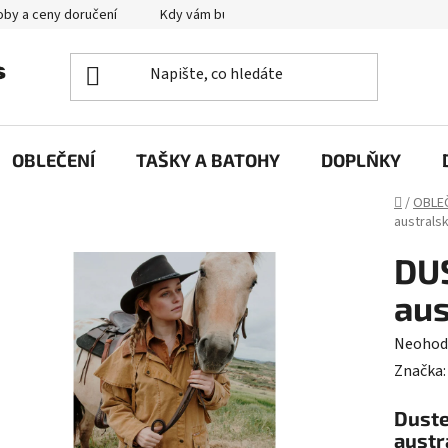
by a ceny doručení
Kdy vám bude zboží doručené?
Výměna zb
OBLEČENÍ
TAŠKY A BATOHY
DOPLŇKY
Domů
/
OBLE
australs
DU
aus
Průměr
Neohod
hodnoc
Značka
produk
Duste
je
austr