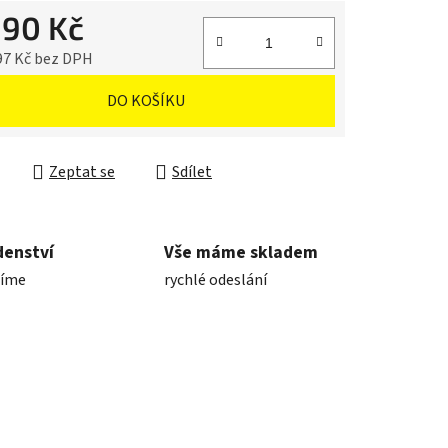
990 Kč
97 Kč bez DPH
cena:
DO KOŠÍKU
Zeptat se
Sdílet
denství
Vše máme skladem
díme
rychlé odeslání