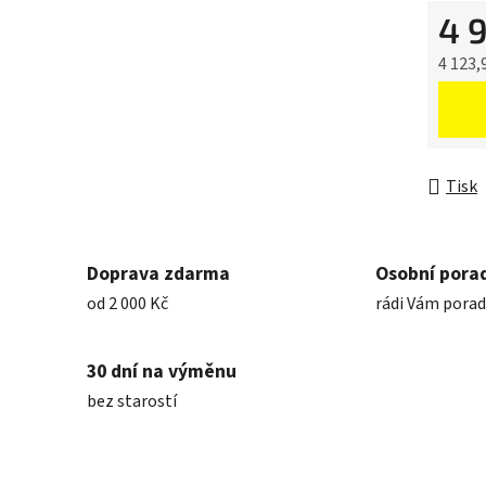
4 
4 123,
Měrná 
Tisk
Doprava zdarma
Osobní pora
od 2 000 Kč
rádi Vám pora
30 dní na výměnu
bez starostí