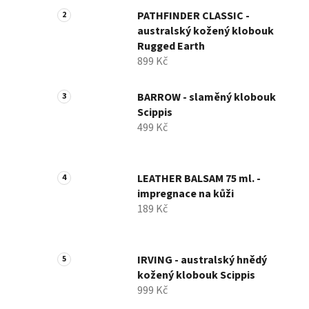
PATHFINDER CLASSIC -
australský kožený klobouk
Rugged Earth
899 Kč
BARROW - slaměný klobouk
Scippis
499 Kč
LEATHER BALSAM 75 ml. -
impregnace na kůži
189 Kč
IRVING - australský hnědý
kožený klobouk Scippis
999 Kč