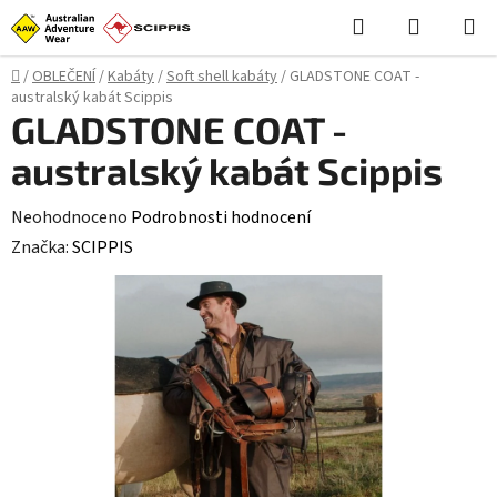
Přejít
Hledat
NÁKUPN
na
KOŠÍK
obsah
Domů
/
OBLEČENÍ
/
Kabáty
/
Soft shell kabáty
/
GLADSTONE COAT -
australský kabát Scippis
GLADSTONE COAT -
australský kabát Scippis
Průměrné
Neohodnoceno
Podrobnosti hodnocení
hodnocení
Značka:
SCIPPIS
produktu
je
0,0
z
5
hvězdiček.