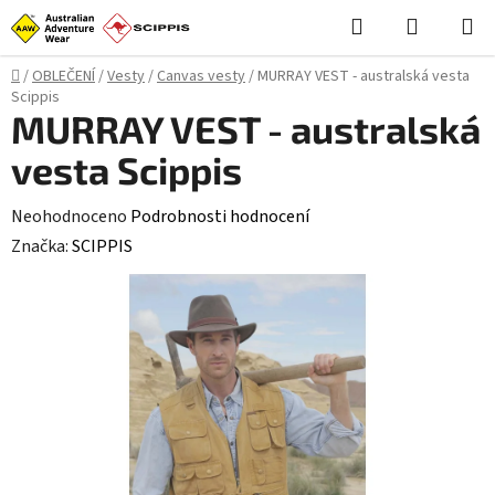
Přejít
Hledat
NÁKUPN
na
KOŠÍK
obsah
Domů
/
OBLEČENÍ
/
Vesty
/
Canvas vesty
/
MURRAY VEST - australská vesta
Scippis
MURRAY VEST - australská
vesta Scippis
Průměrné
Neohodnoceno
Podrobnosti hodnocení
hodnocení
Značka:
SCIPPIS
produktu
je
0,0
z
5
hvězdiček.