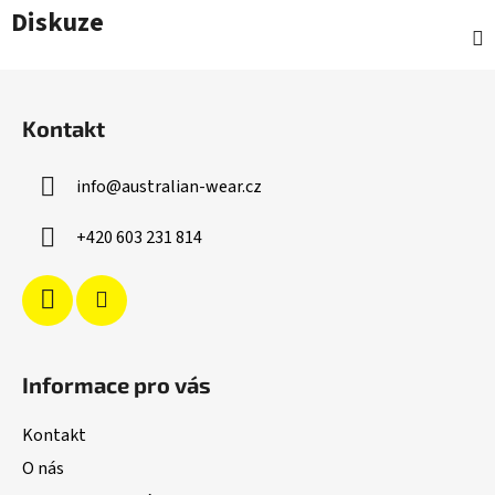
Diskuze
Z
á
Kontakt
p
a
info
@
australian-wear.cz
t
í
+420 603 231 814
Informace pro vás
Kontakt
O nás