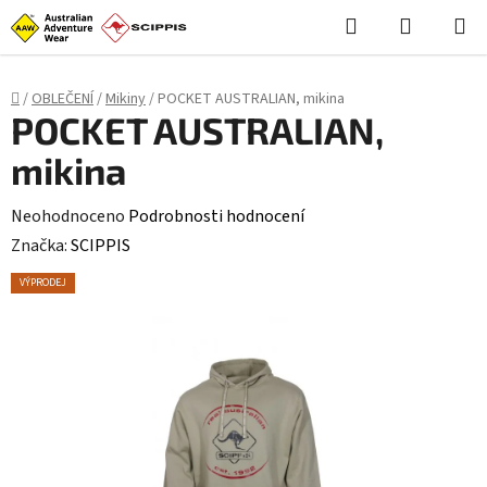
Stačí **styl (CSS)**, skript není potřeba: ```html
```
Hledat
NÁKUPN
Přejít
KOŠÍK
na
obsah
Domů
/
OBLEČENÍ
/
Mikiny
/
POCKET AUSTRALIAN, mikina
POCKET AUSTRALIAN,
mikina
Průměrné
Neohodnoceno
Podrobnosti hodnocení
hodnocení
Značka:
SCIPPIS
produktu
VÝPRODEJ
je
0,0
z
5
hvězdiček.