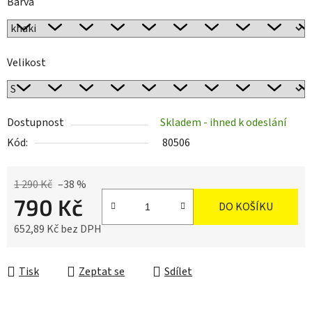
Barva
Velikost
Dostupnost
Skladem - ihned k odeslání
Kód:
80506
1 290 Kč
–38 %
790 Kč
DO KOŠÍKU
652,89 Kč bez DPH
Měrná cena:
Tisk
Zeptat se
Sdílet